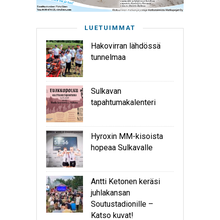
LUETUIMMAT
Hakovirran lähdössä
tunnelmaa
Sulkavan
tapahtumakalenteri
Hyroxin MM-kisoista
hopeaa Sulkavalle
Antti Ketonen keräsi
juhlakansan
Soutustadionille –
Katso kuvat!