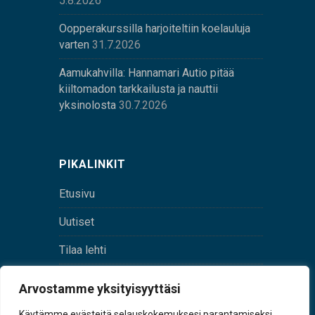
5.8.2026
Oopperakurssilla harjoiteltiin koelauluja
varten
31.7.2026
Aamukahvilla: Hannamari Autio pitää
kiiltomadon tarkkailusta ja nauttii
yksinolosta
30.7.2026
PIKALINKIT
Etusivu
Uutiset
Tilaa lehti
Yhteystiedot
Arvostamme yksityisyyttäsi
Digilehti
Käytämme evästeitä selauskokemuksesi parantamiseksi,