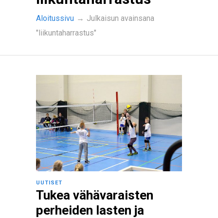
Aloitussivu
→
Julkaisun avainsana
"liikuntaharrastus"
UUTISET
Tukea vähävaraisten
perheiden lasten ja