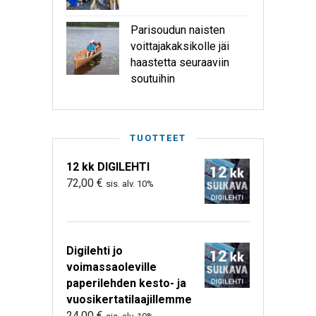
Parisoudun naisten
voittajakaksikolle jäi
haastetta seuraaviin
soutuihin
TUOTTEET
12 kk DIGILEHTI
72,00
€
sis. alv. 10%
Digilehti jo
voimassaoleville
paperilehden kesto- ja
vuosikertatilaajillemme
24,00
€