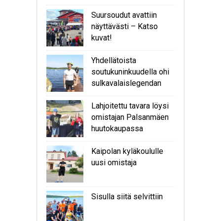
Suursoudut avattiin
näyttävästi – Katso
kuvat!
Yhdellätoista
soutukuninkuudella ohi
sulkavalaislegendan
Lahjoitettu tavara löysi
omistajan Palsanmäen
huutokaupassa
Kaipolan kyläkoululle
uusi omistaja
Sisulla siitä selvittiin