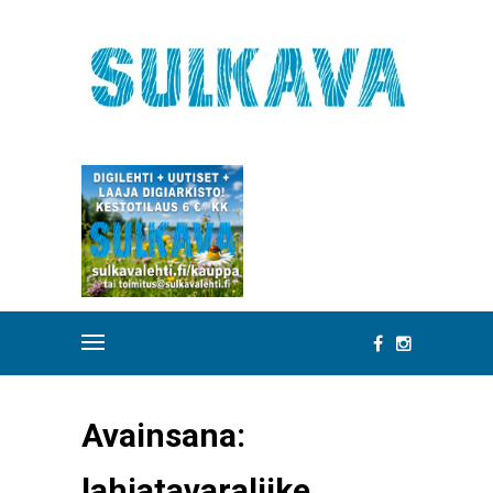
Avainsana:
lahjatavaraliike