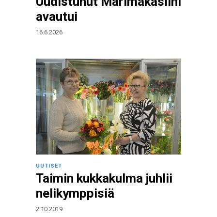
Uudistunut Marimakasiini
avautui
16.6.2026
UUTISET
Taimin kukkakulma juhlii
nelikymppisiä
2.10.2019