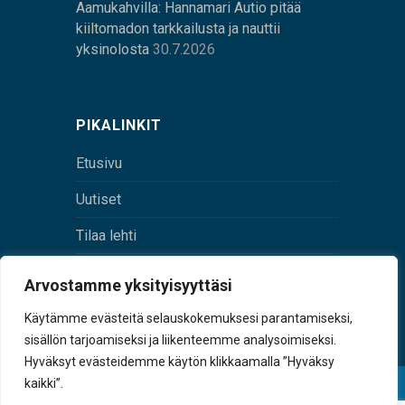
Aamukahvilla: Hannamari Autio pitää
kiiltomadon tarkkailusta ja nauttii
yksinolosta
30.7.2026
PIKALINKIT
Etusivu
Uutiset
Tilaa lehti
Yhteystiedot
Arvostamme yksityisyyttäsi
Digilehti
Käytämme evästeitä selauskokemuksesi parantamiseksi,
sisällön tarjoamiseksi ja liikenteemme analysoimiseksi.
Hyväksyt evästeidemme käytön klikkaamalla ”Hyväksy
kaikki”.
© Sulkava-lehti • Sulkavan Kotiseutulehti Oy • Y-