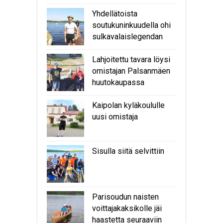
Yhdellätoista
soutukuninkuudella ohi
sulkavalaislegendan
Lahjoitettu tavara löysi
omistajan Palsanmäen
huutokaupassa
Kaipolan kyläkoululle
uusi omistaja
Sisulla siitä selvittiin
Parisoudun naisten
voittajakaksikolle jäi
haastetta seuraaviin