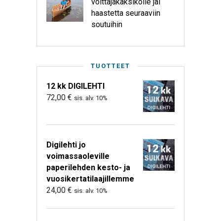
voittajakaksikolle jäi
haastetta seuraaviin
soutuihin
TUOTTEET
12 kk DIGILEHTI
72,00
€
sis. alv. 10%
Digilehti jo
voimassaoleville
paperilehden kesto- ja
vuosikertatilaajillemme
24,00
€
sis. alv. 10%