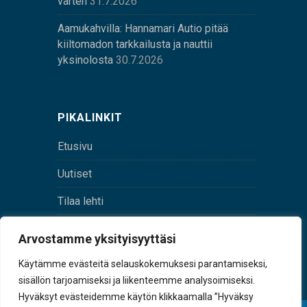
varten
31.7.2026
Aamukahvilla: Hannamari Autio pitää
kiiltomadon tarkkailusta ja nauttii
yksinolosta
30.7.2026
PIKALINKIT
Etusivu
Uutiset
Tilaa lehti
Yhteystiedot
Arvostamme yksityisyyttäsi
Digilehti
Käytämme evästeitä selauskokemuksesi parantamiseksi,
sisällön tarjoamiseksi ja liikenteemme analysoimiseksi.
Hyväksyt evästeidemme käytön klikkaamalla ”Hyväksy