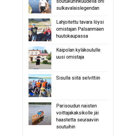
soutukuninkuudella ohi
sulkavalaislegendan
Lahjoitettu tavara löysi
omistajan Palsanmäen
huutokaupassa
Kaipolan kyläkoululle
uusi omistaja
Sisulla siitä selvittiin
Parisoudun naisten
voittajakaksikolle jäi
haastetta seuraaviin
soutuihin