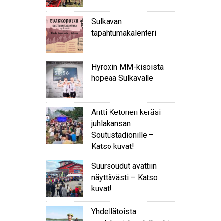
Sulkavan
tapahtumakalenteri
Hyroxin MM-kisoista
hopeaa Sulkavalle
Antti Ketonen keräsi
juhlakansan
Soutustadionille –
Katso kuvat!
Suursoudut avattiin
näyttävästi – Katso
kuvat!
Yhdellätoista