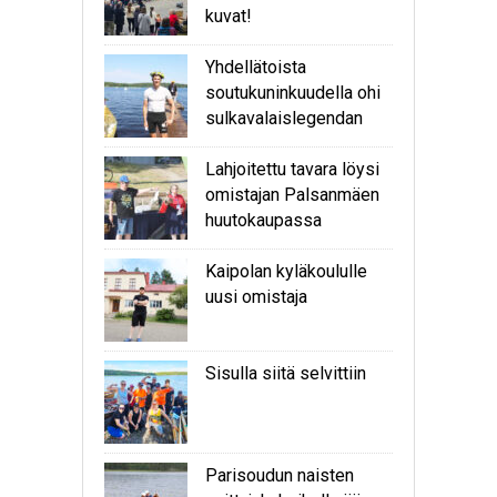
kuvat!
Yhdellätoista
soutukuninkuudella ohi
sulkavalaislegendan
Lahjoitettu tavara löysi
omistajan Palsanmäen
huutokaupassa
Kaipolan kyläkoululle
uusi omistaja
Sisulla siitä selvittiin
Parisoudun naisten