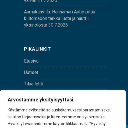
varten
31.7.2026
Aamukahvilla: Hannamari Autio pitää
kiiltomadon tarkkailusta ja nauttii
yksinolosta
30.7.2026
PIKALINKIT
Etusivu
Uutiset
Tilaa lehti
Yhteystiedot
Arvostamme yksityisyyttäsi
Digilehti
Käytämme evästeitä selauskokemuksesi parantamiseksi,
sisällön tarjoamiseksi ja liikenteemme analysoimiseksi.
Hyväksyt evästeidemme käytön klikkaamalla ”Hyväksy