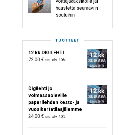
voittajakaksikolle jäi
haastetta seuraaviin
soutuihin
TUOTTEET
12 kk DIGILEHTI
72,00
€
sis. alv. 10%
Digilehti jo
voimassaoleville
paperilehden kesto- ja
vuosikertatilaajillemme
24,00
€
sis. alv. 10%