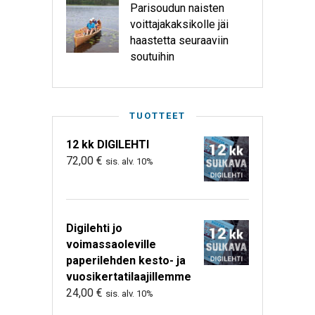
Parisoudun naisten
voittajakaksikolle jäi
haastetta seuraaviin
soutuihin
TUOTTEET
12 kk DIGILEHTI
72,00
€
sis. alv. 10%
Digilehti jo
voimassaoleville
paperilehden kesto- ja
vuosikertatilaajillemme
24,00
€
sis. alv. 10%