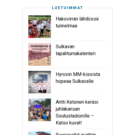
LUETUIMMAT
Hakovirran lähdössä
tunnelmaa
Sulkavan
tapahtumakalenteri
Hyroxin MM-kisoista
hopeaa Sulkavalle
Antti Ketonen keräsi
juhlakansan
Soutustadionille –
Katso kuvat!
Suursoudut avattiin