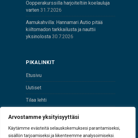
Oopperakurssilla harjoiteltiin koelauluja
varten
31.7.2026
Aamukahvilla: Hannamari Autio pitää
kiiltomadon tarkkailusta ja nauttii
yksinolosta
30.7.2026
PIKALINKIT
Etusivu
Uutiset
Tilaa lehti
Yhteystiedot
Arvostamme yksityisyyttäsi
Digilehti
Käytämme evästeitä selauskokemuksesi parantamiseksi,
sisällön tarjoamiseksi ja liikenteemme analysoimiseksi.