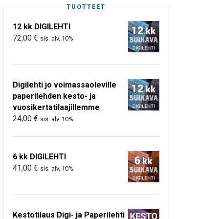
TUOTTEET
12 kk DIGILEHTI
72,00
€
sis. alv. 10%
Digilehti jo voimassaoleville
paperilehden kesto- ja
vuosikertatilaajillemme
24,00
€
sis. alv. 10%
6 kk DIGILEHTI
41,00
€
sis. alv. 10%
Kestotilaus Digi- ja Paperilehti