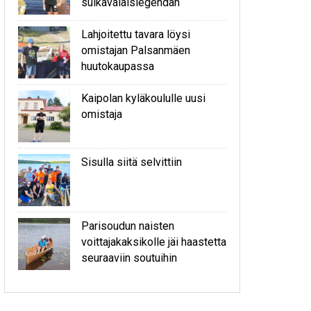
sulkavalaislegendan
Lahjoitettu tavara löysi
omistajan Palsanmäen
huutokaupassa
Kaipolan kyläkoululle uusi
omistaja
Sisulla siitä selvittiin
Parisoudun naisten
voittajakaksikolle jäi haastetta
seuraaviin soutuihin