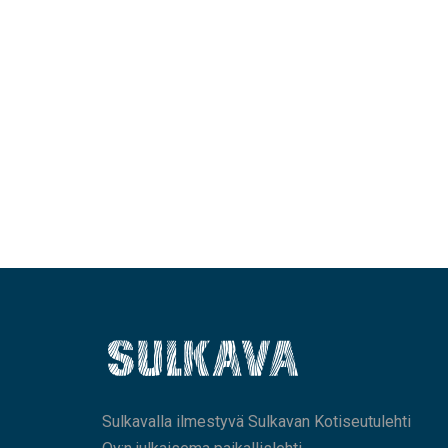
Sulkavalla ilmestyvä Sulkavan Kotiseutulehti