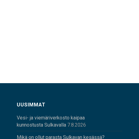
UUSIMMAT
Vesi- ja viemäriverkosto kaipaa
kunnostusta Sulkavalla
7.8.2026
Mikä on ollut parasta Sulkavan kesässä?