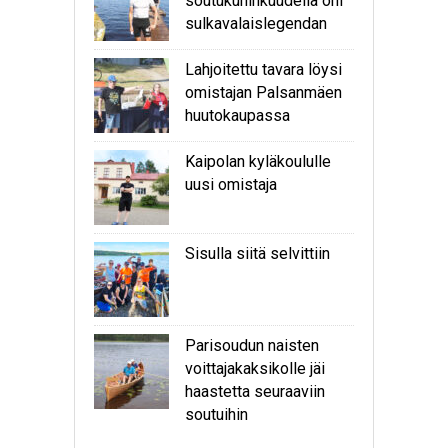
soutukuninkuudella ohi
sulkavalaislegendan
Lahjoitettu tavara löysi
omistajan Palsanmäen
huutokaupassa
Kaipolan kyläkoululle
uusi omistaja
Sisulla siitä selvittiin
Parisoudun naisten
voittajakaksikolle jäi
haastetta seuraaviin
soutuihin