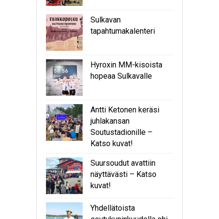
Sulkavan
tapahtumakalenteri
Hyroxin MM-kisoista
hopeaa Sulkavalle
Antti Ketonen keräsi
juhlakansan
Soutustadionille –
Katso kuvat!
Suursoudut avattiin
näyttävästi – Katso
kuvat!
Yhdellätoista