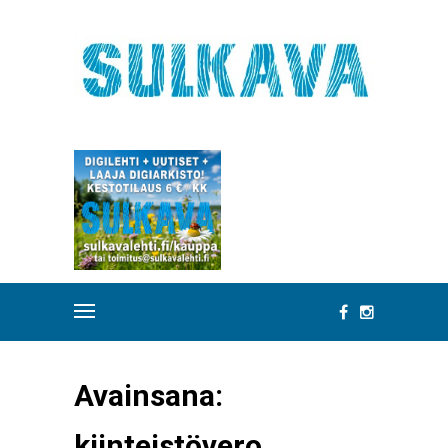
Avainsana:
kiinteistövero