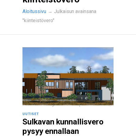
Aloitussivu
→
Julkaisun avainsana
"kiinteistövero"
UUTISET
Sulkavan kunnallisvero
pysyy ennallaan