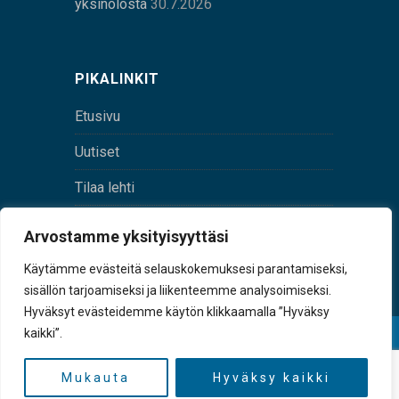
yksinolosta
30.7.2026
PIKALINKIT
Etusivu
Uutiset
Tilaa lehti
Yhteystiedot
Arvostamme yksityisyyttäsi
Digilehti
Käytämme evästeitä selauskokemuksesi parantamiseksi,
sisällön tarjoamiseksi ja liikenteemme analysoimiseksi.
Hyväksyt evästeidemme käytön klikkaamalla ”Hyväksy
kaikki”.
© Sulkava-lehti • Sulkavan Kotiseutulehti Oy • Y-
tunnus 0167229-8
Mukauta
Hyväksy kaikki
TAKAISIN YLÖS