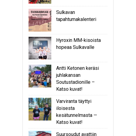
Sulkavan
tapahtumakalenteri
Hyroxin MM-kisoista
hopeaa Sulkavalle
Antti Ketonen keräsi
juhlakansan
Soutustadionille –
Katso kuvat!
Varviranta täyttyi
iloisesta
kesätunnelmasta —
Katso kuvat!
Suursoudut avattiin