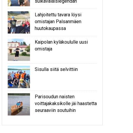
sulkavalaislegendan
Lahjoitettu tavara löysi
omistajan Palsanmäen
huutokaupassa
Kaipolan kyläkoululle uusi
omistaja
Sisulla siitä selvittiin
Parisoudun naisten
voittajakaksikolle jäi haastetta
seuraaviin soutuihin