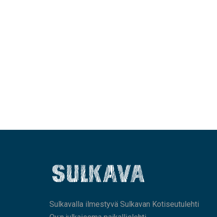
Sulkavalla ilmestyvä Sulkavan Kotiseutulehti