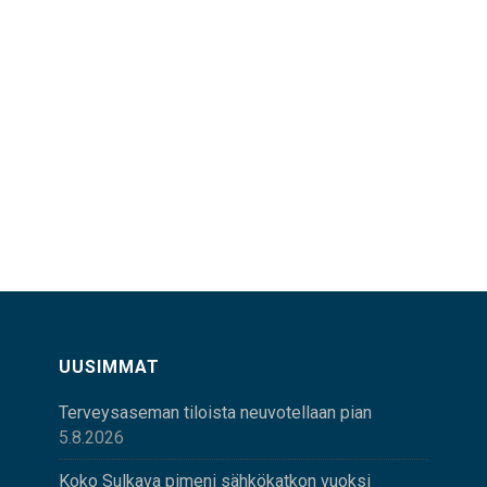
UUSIMMAT
Terveysaseman tiloista neuvotellaan pian
5.8.2026
Koko Sulkava pimeni sähkökatkon vuoksi