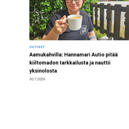
UUTISET
Aamukahvilla: Hannamari Autio pitää
kiiltomadon tarkkailusta ja nauttii
yksinolosta
30.7.2026