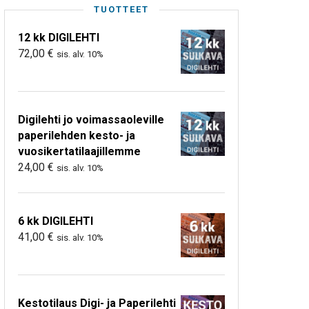
TUOTTEET
12 kk DIGILEHTI
72,00
€
sis. alv. 10%
Digilehti jo voimassaoleville
paperilehden kesto- ja
vuosikertatilaajillemme
24,00
€
sis. alv. 10%
6 kk DIGILEHTI
41,00
€
sis. alv. 10%
Kestotilaus Digi- ja Paperilehti