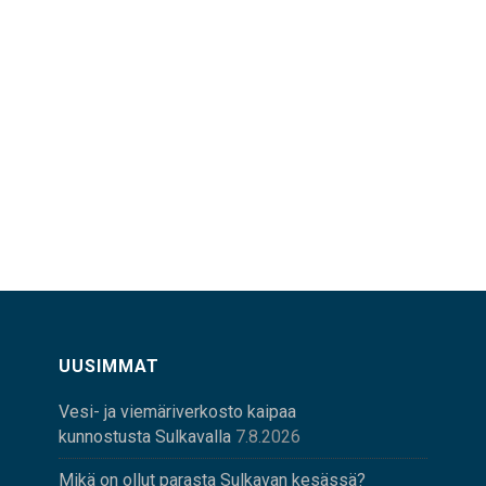
UUSIMMAT
Vesi- ja viemäriverkosto kaipaa
kunnostusta Sulkavalla
7.8.2026
Mikä on ollut parasta Sulkavan kesässä?