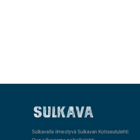
Sulkavalla ilmestyvä Sulkavan Kotiseutulehti