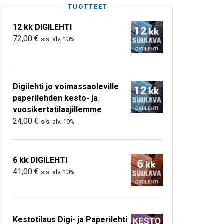
TUOTTEET
12 kk DIGILEHTI
72,00
€
sis. alv. 10%
Digilehti jo voimassaoleville
paperilehden kesto- ja
vuosikertatilaajillemme
24,00
€
sis. alv. 10%
6 kk DIGILEHTI
41,00
€
sis. alv. 10%
Kestotilaus Digi- ja Paperilehti