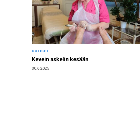
UUTISET
Kevein askelin kesään
30.6.2025