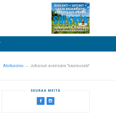
T
Aloitussivu
→
Julkaisun avainsana "kauneusala"
SEURAA MEITÄ