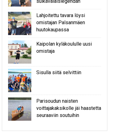
sulkavalaislegendan
Lahjoitettu tavara löysi
omistajan Palsanmäen
huutokaupassa
Kaipolan kyläkoululle uusi
omistaja
Sisulla siitä selvittiin
Parisoudun naisten
voittajakaksikolle jäi haastetta
seuraaviin soutuihin