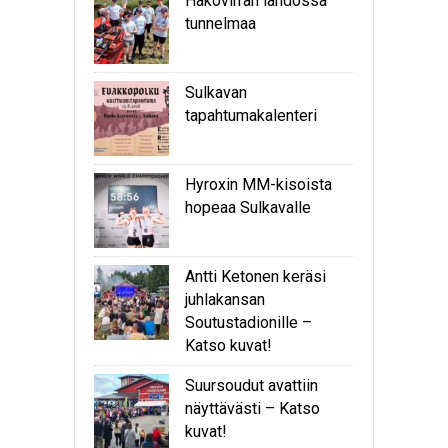
Hakovirran lähdössä
tunnelmaa
Sulkavan
tapahtumakalenteri
Hyroxin MM-kisoista
hopeaa Sulkavalle
Antti Ketonen keräsi
juhlakansan
Soutustadionille –
Katso kuvat!
Suursoudut avattiin
näyttävästi – Katso
kuvat!