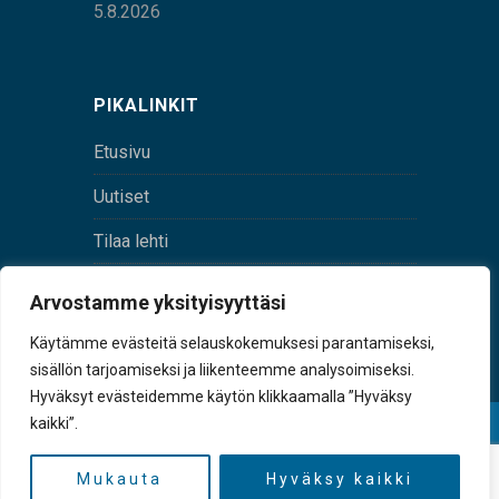
5.8.2026
PIKALINKIT
Etusivu
Uutiset
Tilaa lehti
Yhteystiedot
Arvostamme yksityisyyttäsi
Digilehti
Käytämme evästeitä selauskokemuksesi parantamiseksi,
sisällön tarjoamiseksi ja liikenteemme analysoimiseksi.
Hyväksyt evästeidemme käytön klikkaamalla ”Hyväksy
kaikki”.
© Sulkava-lehti • Sulkavan Kotiseutulehti Oy • Y-
tunnus 0167229-8
Mukauta
Hyväksy kaikki