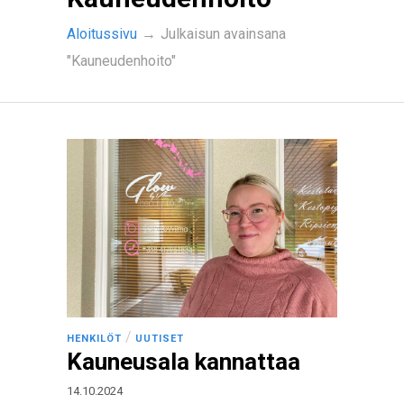
Aloitussivu
→
Julkaisun avainsana
"Kauneudenhoito"
/
HENKILÖT
UUTISET
Kauneusala kannattaa
14.10.2024