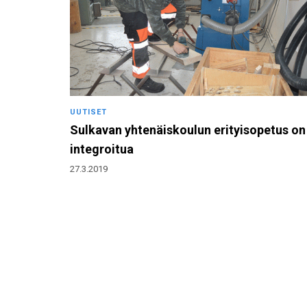
UUTISET
Sulkavan yhtenäiskoulun erityisopetus on
integroitua
27.3.2019