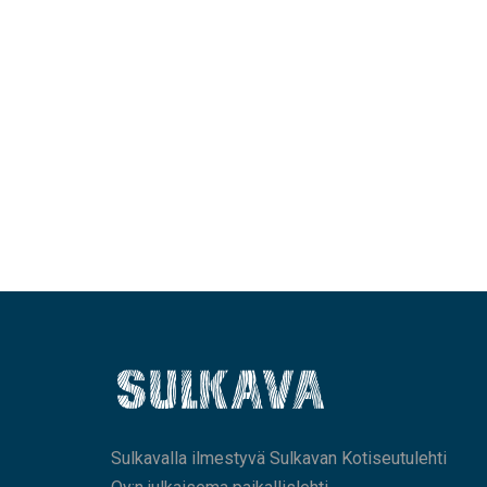
Sulkavalla ilmestyvä Sulkavan Kotiseutulehti