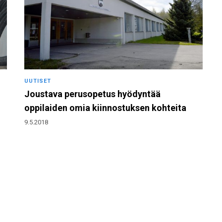
UUTISET
Joustava perusopetus hyödyntää
oppilaiden omia kiinnostuksen kohteita
9.5.2018