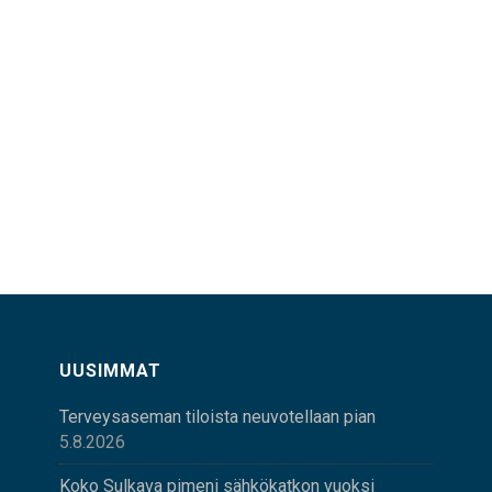
UUSIMMAT
Terveysaseman tiloista neuvotellaan pian
5.8.2026
Koko Sulkava pimeni sähkökatkon vuoksi