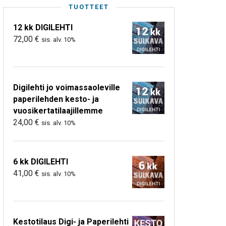
TUOTTEET
12 kk DIGILEHTI
72,00
€
sis. alv. 10%
Digilehti jo voimassaoleville
paperilehden kesto- ja
vuosikertatilaajillemme
24,00
€
sis. alv. 10%
6 kk DIGILEHTI
41,00
€
sis. alv. 10%
Kestotilaus Digi- ja Paperilehti