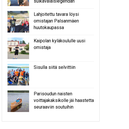
sulkavalaislegendan
Lahjoitettu tavara löysi
omistajan Palsanmäen
huutokaupassa
Kaipolan kyläkoululle uusi
omistaja
Sisulla siitä selvittiin
Parisoudun naisten
voittajakaksikolle jäi haastetta
seuraaviin soutuihin