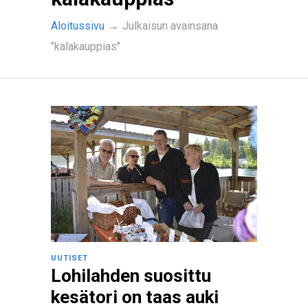
Aloitussivu
→
Julkaisun avainsana
"kalakauppias"
UUTISET
Lohilahden suosittu
kesätori on taas auki