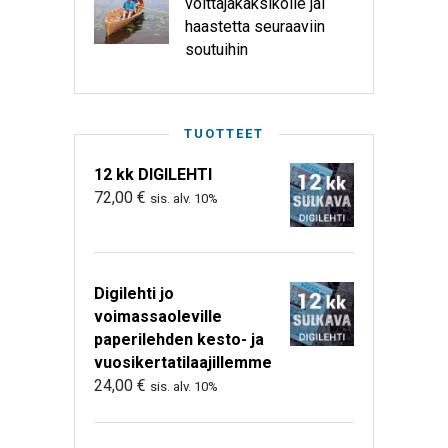
voittajakaksikolle jäi
haastetta seuraaviin
soutuihin
TUOTTEET
12 kk DIGILEHTI
72,00
€
sis. alv. 10%
Digilehti jo
voimassaoleville
paperilehden kesto- ja
vuosikertatilaajillemme
24,00
€
sis. alv. 10%