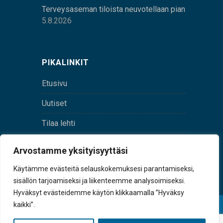
Terveysaseman tiloista neuvotellaan pian
5.8.2026
PIKALINKIT
Etusivu
Uutiset
Tilaa lehti
Yhteystiedot
Arvostamme yksityisyyttäsi
Digilehti
Käytämme evästeitä selauskokemuksesi parantamiseksi,
sisällön tarjoamiseksi ja liikenteemme analysoimiseksi.
Hyväksyt evästeidemme käytön klikkaamalla ”Hyväksy
kaikki”.
© Sulkava-lehti • Sulkavan Kotiseutulehti Oy • Y-
tunnus 0167229-8