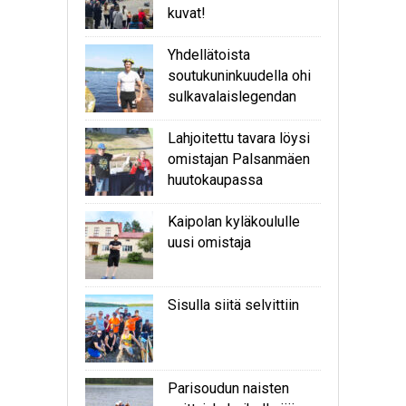
kuvat!
Yhdellätoista
soutukuninkuudella ohi
sulkavalaislegendan
Lahjoitettu tavara löysi
omistajan Palsanmäen
huutokaupassa
Kaipolan kyläkoululle
uusi omistaja
Sisulla siitä selvittiin
Parisoudun naisten