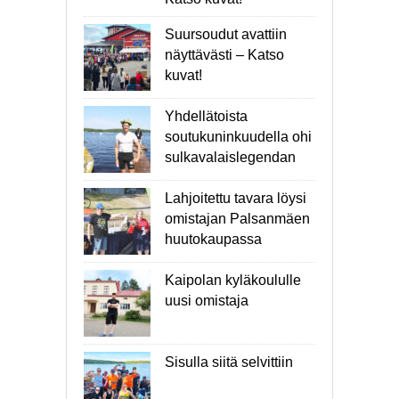
Suursoudut avattiin
näyttävästi – Katso
kuvat!
Yhdellätoista
soutukuninkuudella ohi
sulkavalaislegendan
Lahjoitettu tavara löysi
omistajan Palsanmäen
huutokaupassa
Kaipolan kyläkoululle
uusi omistaja
Sisulla siitä selvittiin