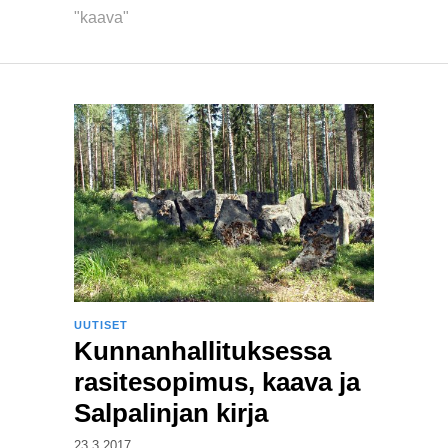
"kaava"
UUTISET
Kunnanhallituksessa
rasitesopimus, kaava ja
Salpalinjan kirja
23.3.2017