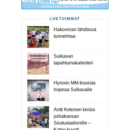
LUETUIMMAT
Hakovirran lähdössä
tunnelmaa
Sulkavan
tapahtumakalenteri
Hyroxin MM-kisoista
hopeaa Sulkavalle
Antti Ketonen keräsi
juhlakansan
Soutustadionille –
Katso kuvat!