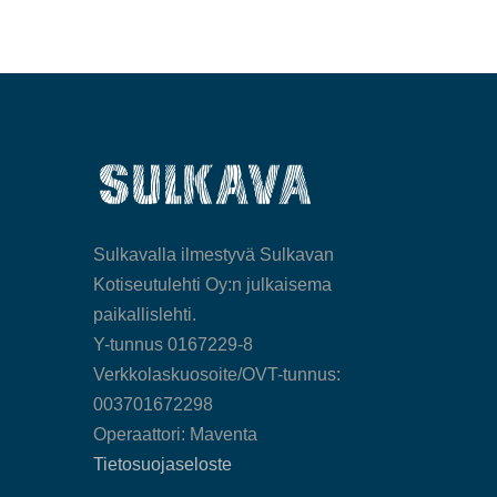
Sulkavalla ilmestyvä Sulkavan
Kotiseutulehti Oy:n julkaisema
paikallislehti.
Y-tunnus 0167229-8
Verkkolaskuosoite/OVT-tunnus:
003701672298
Operaattori: Maventa
Tietosuojaseloste