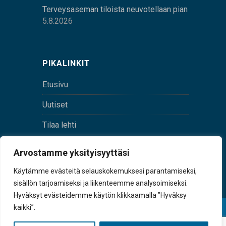
Terveysaseman tiloista neuvotellaan pian
5.8.2026
PIKALINKIT
Etusivu
Uutiset
Tilaa lehti
Yhteystiedot
Arvostamme yksityisyyttäsi
Digilehti
Käytämme evästeitä selauskokemuksesi parantamiseksi,
sisällön tarjoamiseksi ja liikenteemme analysoimiseksi.
Hyväksyt evästeidemme käytön klikkaamalla ”Hyväksy
kaikki”.
© Sulkava-lehti • Sulkavan Kotiseutulehti Oy • Y-
tunnus 0167229-8