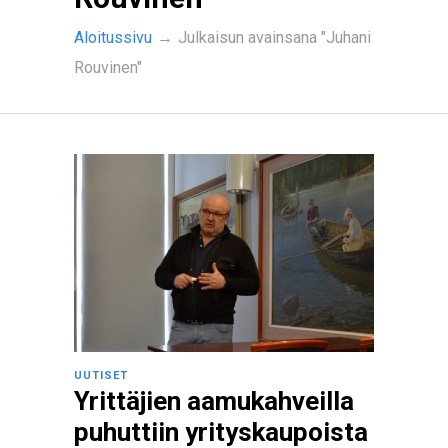
Aloitussivu
→
Julkaisun avainsana "Juhani
Rouvinen"
UUTISET
Yrittäjien aamukahveilla
puhuttiin yrityskaupoista