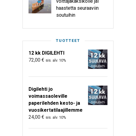
voittajakaksikolle jäi
haastetta seuraaviin
soutuihin
TUOTTEET
12 kk DIGILEHTI
72,00
€
sis. alv. 10%
Digilehti jo
voimassaoleville
paperilehden kesto- ja
vuosikertatilaajillemme
24,00
€
sis. alv. 10%