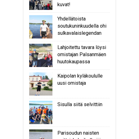
kuvat!
Yhdellätoista
soutukuninkuudella ohi
sulkavalaislegendan
Lahjoitettu tavara löysi
omistajan Palsanmäen
huutokaupassa
Kaipolan kyläkoululle
uusi omistaja
Sisulla siitä selvittiin
Parisoudun naisten