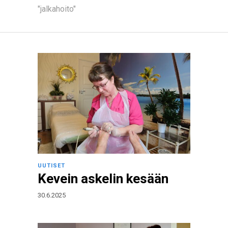
"jalkahoito"
UUTISET
Kevein askelin kesään
30.6.2025