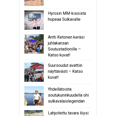
Hyroxin MM-kisoista
hopeaa Sulkavalle
Antti Ketonen keräsi
juhlakansan
Soutustadionille –
Katso kuvat!
Suursoudut avattiin
näyttävästi – Katso
kuvat!
Yhdellätoista
soutukuninkuudella ohi
sulkavalaislegendan
Lahjoitettu tavara löysi