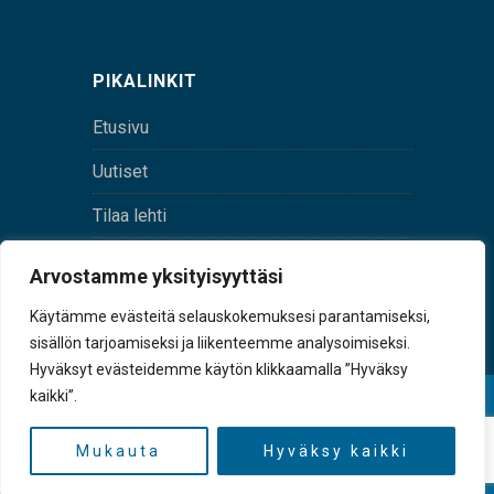
PIKALINKIT
Etusivu
Uutiset
Tilaa lehti
Yhteystiedot
Arvostamme yksityisyyttäsi
Digilehti
Käytämme evästeitä selauskokemuksesi parantamiseksi,
sisällön tarjoamiseksi ja liikenteemme analysoimiseksi.
Hyväksyt evästeidemme käytön klikkaamalla ”Hyväksy
kaikki”.
© Sulkava-lehti • Sulkavan Kotiseutulehti Oy • Y-
tunnus 0167229-8
Mukauta
Hyväksy kaikki
TAKAISIN YLÖS