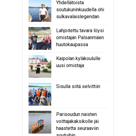
Yhdellätoista
soutukuninkuudella ohi
sulkavalaislegendan
Lahjoitettu tavara löysi
omistajan Palsanmäen
huutokaupassa
Kaipolan kyläkoululle
uusi omistaja
Sisulla siitä selvittiin
Parisoudun naisten
voittajakaksikolle jäi
haastetta seuraaviin
soutuihin