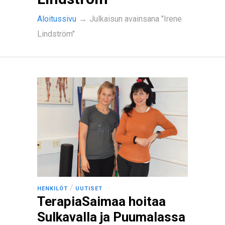
Aloitussivu
→
Julkaisun avainsana "Irene
Lindström"
/
HENKILÖT
UUTISET
TerapiaSaimaa hoitaa
Sulkavalla ja Puumalassa