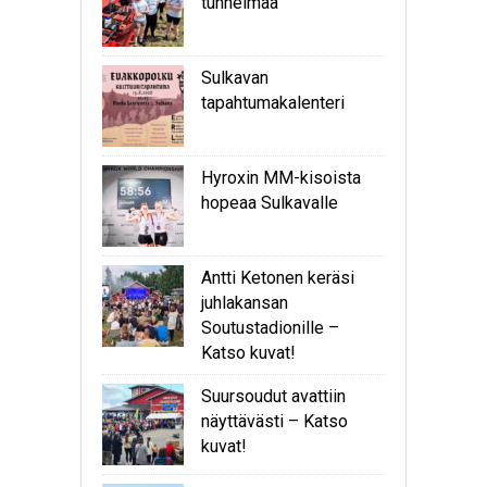
tunnelmaa
Sulkavan
tapahtumakalenteri
Hyroxin MM-kisoista
hopeaa Sulkavalle
Antti Ketonen keräsi
juhlakansan
Soutustadionille –
Katso kuvat!
Suursoudut avattiin
näyttävästi – Katso
kuvat!