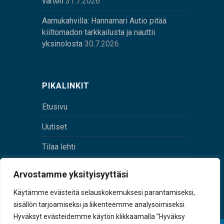
varten
31.7.2026
Aamukahvilla: Hannamari Autio pitää
kiiltomadon tarkkailusta ja nauttii
yksinolosta
30.7.2026
PIKALINKIT
Etusivu
Uutiset
Tilaa lehti
Yhteystiedot
Arvostamme yksityisyyttäsi
Digilehti
Käytämme evästeitä selauskokemuksesi parantamiseksi,
sisällön tarjoamiseksi ja liikenteemme analysoimiseksi.
Hyväksyt evästeidemme käytön klikkaamalla ”Hyväksy