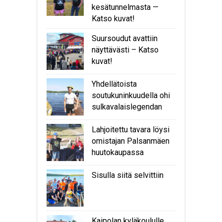
kesätunnelmasta —
Katso kuvat!
Suursoudut avattiin
näyttävästi – Katso
kuvat!
Yhdellätoista
soutukuninkuudella ohi
sulkavalaislegendan
Lahjoitettu tavara löysi
omistajan Palsanmäen
huutokaupassa
Sisulla siitä selvittiin
Kaipolan kyläkoululle