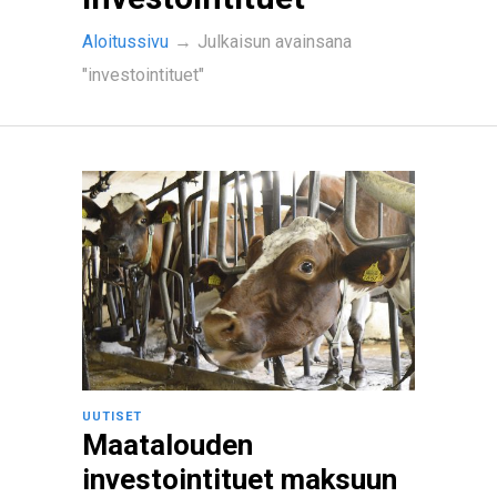
Aloitussivu
→
Julkaisun avainsana
"investointituet"
UUTISET
Maatalouden
investointituet maksuun