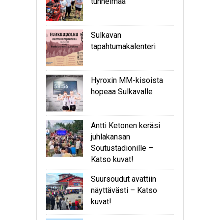
tunnelmaa
Sulkavan
tapahtumakalenteri
Hyroxin MM-kisoista
hopeaa Sulkavalle
Antti Ketonen keräsi
juhlakansan
Soutustadionille –
Katso kuvat!
Suursoudut avattiin
näyttävästi – Katso
kuvat!