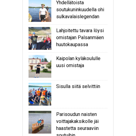
Yhdellätoista
soutukuninkuudella ohi
sulkavalaislegendan
Lahjoitettu tavara löysi
omistajan Palsanmäen
huutokaupassa
Kaipolan kyläkoululle
uusi omistaja
Sisulla siitä selvittiin
Parisoudun naisten
voittajakaksikolle jäi
haastetta seuraaviin
soutuihin