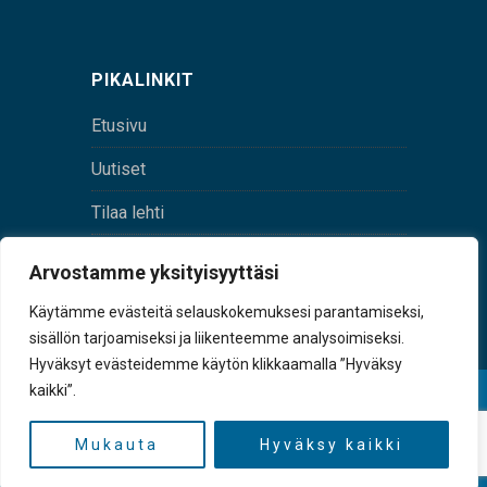
PIKALINKIT
Etusivu
Uutiset
Tilaa lehti
Yhteystiedot
Arvostamme yksityisyyttäsi
Digilehti
Käytämme evästeitä selauskokemuksesi parantamiseksi,
sisällön tarjoamiseksi ja liikenteemme analysoimiseksi.
Hyväksyt evästeidemme käytön klikkaamalla ”Hyväksy
kaikki”.
© Sulkava-lehti • Sulkavan Kotiseutulehti Oy • Y-
tunnus 0167229-8
Mukauta
Hyväksy kaikki
TAKAISIN YLÖS