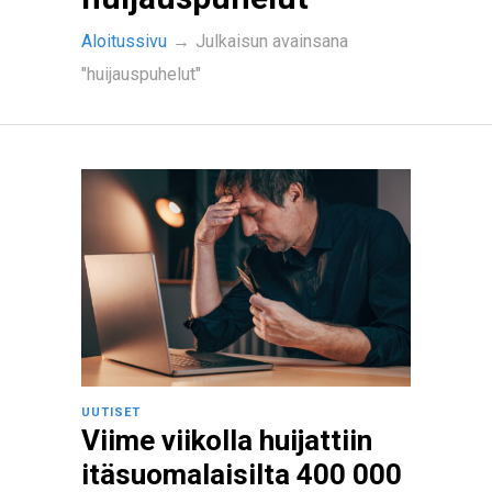
Aloitussivu
→
Julkaisun avainsana
"huijauspuhelut"
UUTISET
Viime viikolla huijattiin
itäsuomalaisilta 400 000