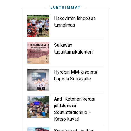
LUETUIMMAT
Hakovirran lähdössä
tunnelmaa
Sulkavan
tapahtumakalenteri
Hyroxin MM-kisoista
hopeaa Sulkavalle
Antti Ketonen keräsi
juhlakansan
Soutustadionille –
Katso kuvat!
Suursoudut avattiin