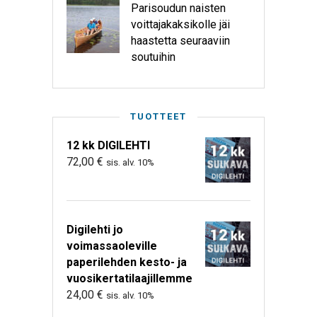
Parisoudun naisten
voittajakaksikolle jäi
haastetta seuraaviin
soutuihin
TUOTTEET
12 kk DIGILEHTI
72,00
€
sis. alv. 10%
Digilehti jo
voimassaoleville
paperilehden kesto- ja
vuosikertatilaajillemme
24,00
€
sis. alv. 10%