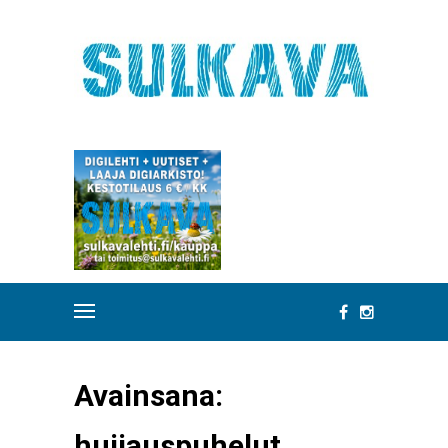
Avainsana:
huijauspuhelut