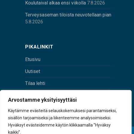
Koulutaival alkaa ensi viikolla
7.8.2026
Terveysaseman tiloista neuvotellaan pian
5.8.2026
PIKALINKIT
Etusivu
Uutiset
Tilaa lehti
Yhteystiedot
Arvostamme yksityisyyttäsi
Digilehti
Käytämme evästeitä selauskokemuksesi parantamiseksi,
sisällön tarjoamiseksi ja liikenteemme analysoimiseksi.
Hyväksyt evästeidemme käytön klikkaamalla ”Hyväksy
kaikki”.