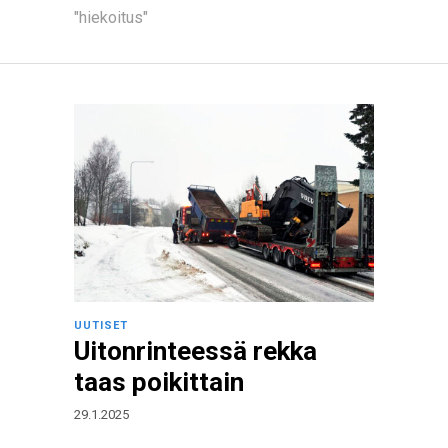
"hiekoitus"
UUTISET
Uitonrinteessä rekka
taas poikittain
29.1.2025