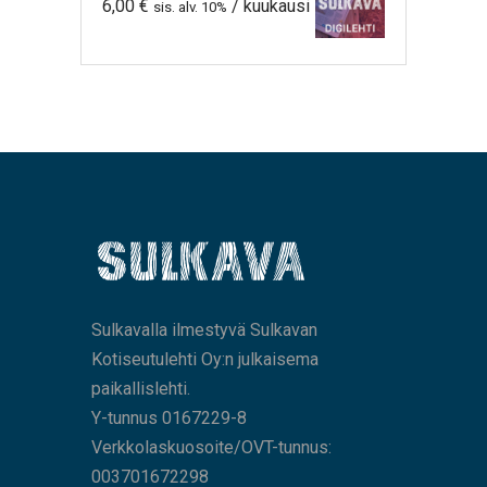
6,00
€
/ kuukausi
sis. alv. 10%
Sulkavalla ilmestyvä Sulkavan
Kotiseutulehti Oy:n julkaisema
paikallislehti.
Y-tunnus 0167229-8
Verkkolaskuosoite/OVT-tunnus:
003701672298