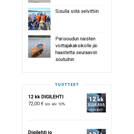
Sisulla siitä selvittiin
Parisoudun naisten
voittajakaksikolle jäi
haastetta seuraaviin
soutuihin
TUOTTEET
12 kk DIGILEHTI
72,00
€
sis. alv. 10%
Digilehti jo