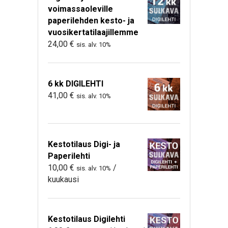
voimassaoleville
paperilehden kesto- ja
vuosikertatilaajillemme
24,00
€
sis. alv. 10%
6 kk DIGILEHTI
41,00
€
sis. alv. 10%
Kestotilaus Digi- ja
Paperilehti
10,00
€
/
sis. alv. 10%
kuukausi
Kestotilaus Digilehti