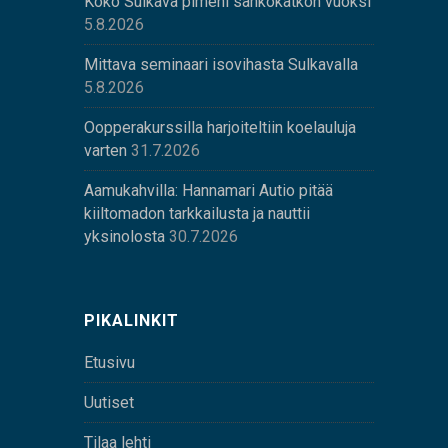
Koko Sulkava pimeni sähkökatkon vuoksi
5.8.2026
Mittava seminaari isovihasta Sulkavalla
5.8.2026
Oopperakurssilla harjoiteltiin koelauluja
varten
31.7.2026
Aamukahvilla: Hannamari Autio pitää
kiiltomadon tarkkailusta ja nauttii
yksinolosta
30.7.2026
PIKALINKIT
Etusivu
Uutiset
Tilaa lehti