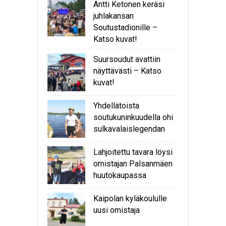
Antti Ketonen keräsi
juhlakansan
Soutustadionille –
Katso kuvat!
Suursoudut avattiin
näyttävästi – Katso
kuvat!
Yhdellätoista
soutukuninkuudella ohi
sulkavalaislegendan
Lahjoitettu tavara löysi
omistajan Palsanmäen
huutokaupassa
Kaipolan kyläkoululle
uusi omistaja