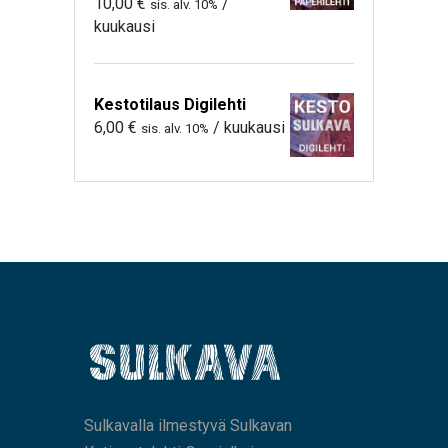
10,00
€
/
sis. alv. 10%
kuukausi
Kestotilaus Digilehti
6,00
€
/ kuukausi
sis. alv. 10%
Sulkavalla ilmestyvä Sulkavan