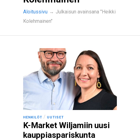
Aloitussivu
→
Julkaisun avainsana "Heikki
Kolehmainen"
/
HENKILÖT
UUTISET
K-Market Wiljamiin uusi
kauppiaspariskunta