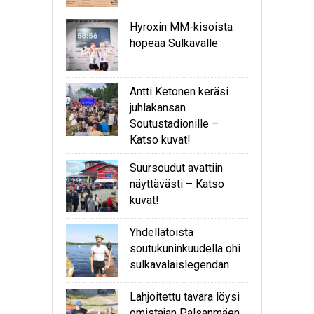
Hyroxin MM-kisoista
hopeaa Sulkavalle
Antti Ketonen keräsi
juhlakansan
Soutustadionille –
Katso kuvat!
Suursoudut avattiin
näyttävästi – Katso
kuvat!
Yhdellätoista
soutukuninkuudella ohi
sulkavalaislegendan
Lahjoitettu tavara löysi
omistajan Palsanmäen