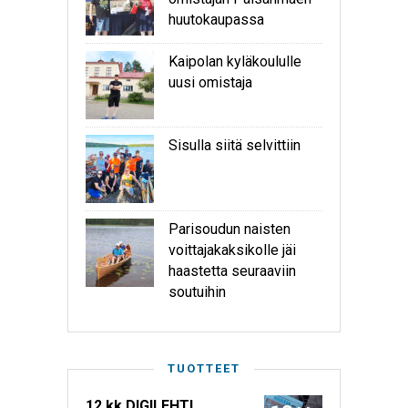
huutokaupassa
Kaipolan kyläkoululle
uusi omistaja
Sisulla siitä selvittiin
Parisoudun naisten
voittajakaksikolle jäi
haastetta seuraaviin
soutuihin
TUOTTEET
12 kk DIGILEHTI