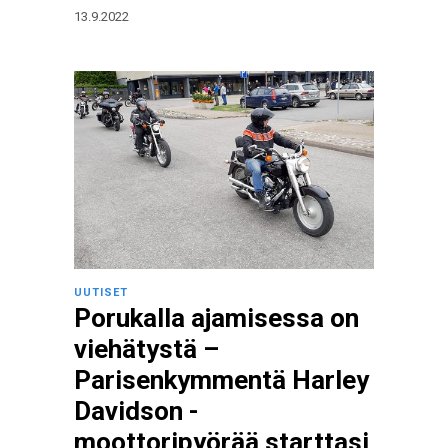
13.9.2022
UUTISET
Porukalla ajamisessa on
viehätystä –
Parisenkymmentä Harley
Davidson -
moottoripyörää starttasi