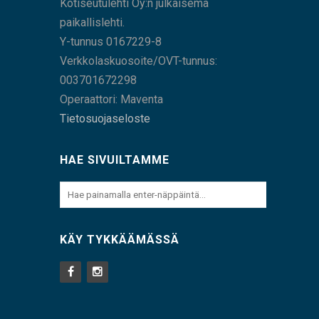
Kotiseutulehti Oy:n julkaisema
paikallislehti.
Y-tunnus 0167229-8
Verkkolaskuosoite/OVT-tunnus:
003701672298
Operaattori: Maventa
Tietosuojaseloste
HAE SIVUILTAMME
KÄY TYKKÄÄMÄSSÄ