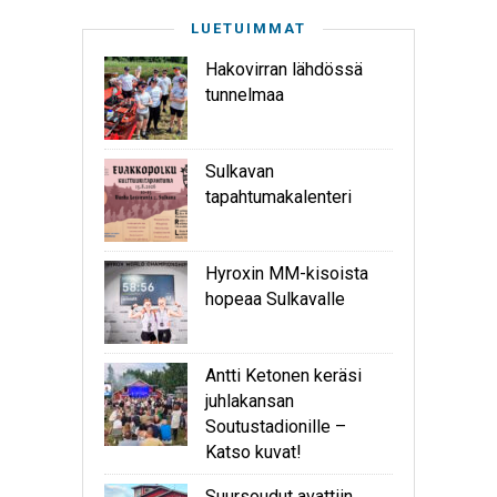
LUETUIMMAT
Hakovirran lähdössä
tunnelmaa
Sulkavan
tapahtumakalenteri
Hyroxin MM-kisoista
hopeaa Sulkavalle
Antti Ketonen keräsi
juhlakansan
Soutustadionille –
Katso kuvat!
Suursoudut avattiin