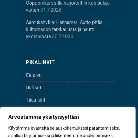
Oopperakurssilla harjoiteltiin koelauluja
varten
31.7.2026
Aamukahvilla: Hannamari Autio pitää
kiiltomadon tarkkailusta ja nauttii
yksinolosta
30.7.2026
PIKALINKIT
Etusivu
Uutiset
Tilaa lehti
Yhteystiedot
Arvostamme yksityisyyttäsi
Digilehti
Käytämme evästeitä selauskokemuksesi parantamiseksi,
sisällön tarjoamiseksi ja liikenteemme analysoimiseksi.