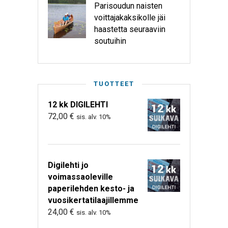
Parisoudun naisten
voittajakaksikolle jäi
haastetta seuraaviin
soutuihin
TUOTTEET
12 kk DIGILEHTI
72,00
€
sis. alv. 10%
Digilehti jo
voimassaoleville
paperilehden kesto- ja
vuosikertatilaajillemme
24,00
€
sis. alv. 10%