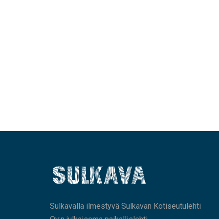
Sulkavalla ilmestyvä Sulkavan Kotiseutulehti