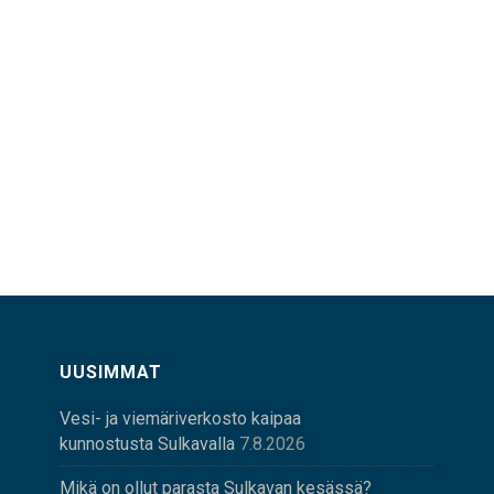
UUSIMMAT
Vesi- ja viemäriverkosto kaipaa
kunnostusta Sulkavalla
7.8.2026
Mikä on ollut parasta Sulkavan kesässä?