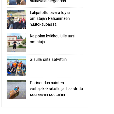
sulkavalaislegendan
Lahjoitettu tavara löysi
omistajan Palsanmäen
huutokaupassa
Kaipolan kyläkoululle uusi
omistaja
Sisulla siitä selvittiin
Parisoudun naisten
voittajakaksikolle jäi haastetta
seuraaviin soutuihin