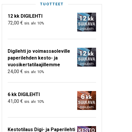
TUOTTEET
12 kk DIGILEHTI
72,00
€
sis. alv. 10%
Digilehti jo voimassaoleville
paperilehden kesto- ja
vuosikertatilaajillemme
24,00
€
sis. alv. 10%
6 kk DIGILEHTI
41,00
€
sis. alv. 10%
Kestotilaus Digi- ja Paperilehti