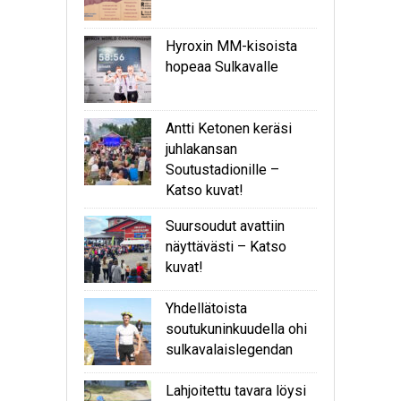
Hyroxin MM-kisoista
hopeaa Sulkavalle
Antti Ketonen keräsi
juhlakansan
Soutustadionille –
Katso kuvat!
Suursoudut avattiin
näyttävästi – Katso
kuvat!
Yhdellätoista
soutukuninkuudella ohi
sulkavalaislegendan
Lahjoitettu tavara löysi