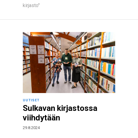
kirjasto"
UUTISET
Sulkavan kirjastossa
viihdytään
29.8.2024