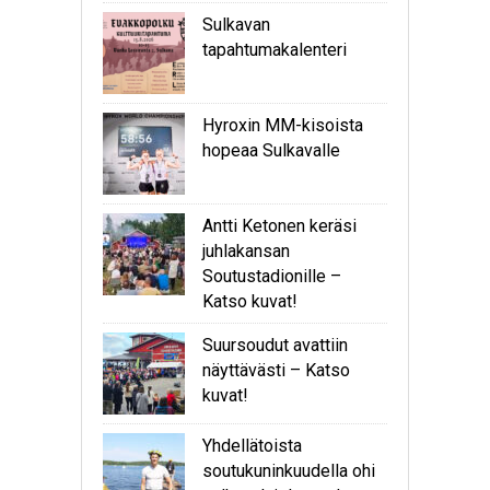
Sulkavan
tapahtumakalenteri
Hyroxin MM-kisoista
hopeaa Sulkavalle
Antti Ketonen keräsi
juhlakansan
Soutustadionille –
Katso kuvat!
Suursoudut avattiin
näyttävästi – Katso
kuvat!
Yhdellätoista
soutukuninkuudella ohi