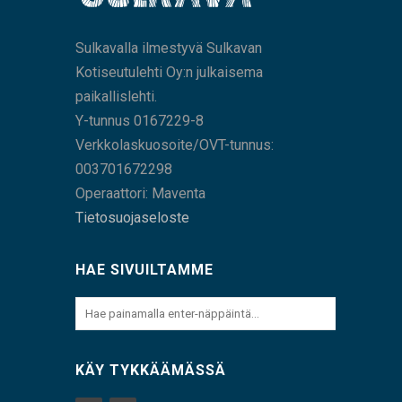
Sulkavalla ilmestyvä Sulkavan
Kotiseutulehti Oy:n julkaisema
paikallislehti.
Y-tunnus 0167229-8
Verkkolaskuosoite/OVT-tunnus:
003701672298
Operaattori: Maventa
Tietosuojaseloste
HAE SIVUILTAMME
KÄY TYKKÄÄMÄSSÄ