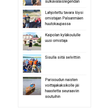
sulkavalaislegendan
Lahjoitettu tavara löysi
omistajan Palsanmäen
huutokaupassa
Kaipolan kyläkoululle
uusi omistaja
Sisulla siitä selvittiin
Parisoudun naisten
voittajakaksikolle jäi
haastetta seuraaviin
soutuihin