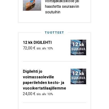
voittajakaksikolle jäi
haastetta seuraaviin
soutuihin
TUOTTEET
12 kk DIGILEHTI
72,00
€
sis. alv. 10%
Digilehti jo
voimassaoleville
paperilehden kesto- ja
vuosikertatilaajillemme
24,00
€
sis. alv. 10%