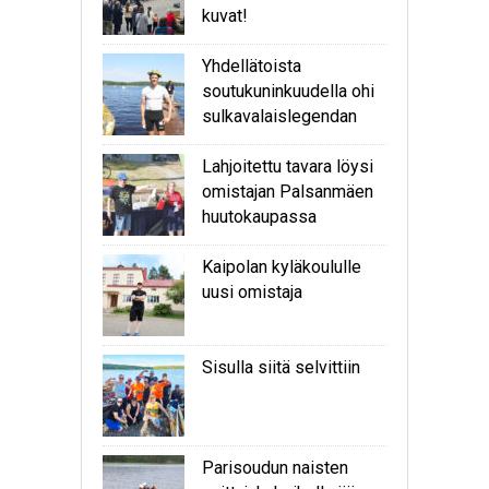
kuvat!
Yhdellätoista
soutukuninkuudella ohi
sulkavalaislegendan
Lahjoitettu tavara löysi
omistajan Palsanmäen
huutokaupassa
Kaipolan kyläkoululle
uusi omistaja
Sisulla siitä selvittiin
Parisoudun naisten