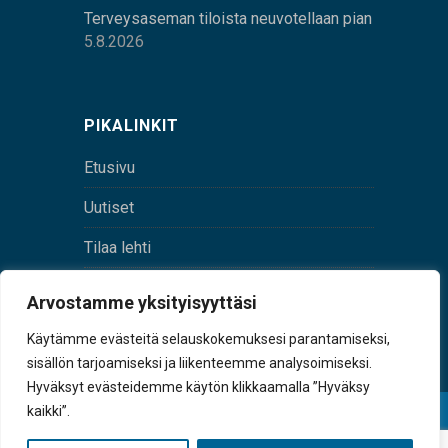
Terveysaseman tiloista neuvotellaan pian
5.8.2026
PIKALINKIT
Etusivu
Uutiset
Tilaa lehti
Yhteystiedot
Arvostamme yksityisyyttäsi
Digilehti
Käytämme evästeitä selauskokemuksesi parantamiseksi,
sisällön tarjoamiseksi ja liikenteemme analysoimiseksi.
Hyväksyt evästeidemme käytön klikkaamalla ”Hyväksy
kaikki”.
© Sulkava-lehti • Sulkavan Kotiseutulehti Oy • Y-
tunnus 0167229-8