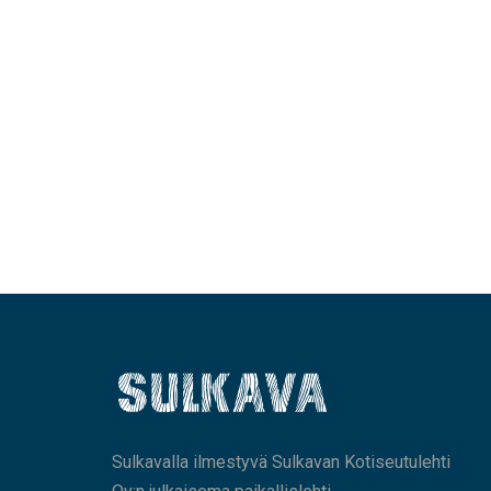
Sulkavalla ilmestyvä Sulkavan Kotiseutulehti