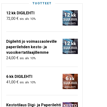
TUOTTEET
12 kk DIGILEHTI
72,00
€
sis. alv. 10%
Digilehti jo voimassaoleville
paperilehden kesto- ja
vuosikertatilaajillemme
24,00
€
sis. alv. 10%
6 kk DIGILEHTI
41,00
€
sis. alv. 10%
Kestotilaus Digi- ja Paperilehti