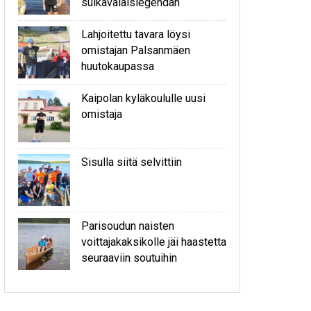
sulkavalaislegendan
Lahjoitettu tavara löysi
omistajan Palsanmäen
huutokaupassa
Kaipolan kyläkoululle uusi
omistaja
Sisulla siitä selvittiin
Parisoudun naisten
voittajakaksikolle jäi haastetta
seuraaviin soutuihin