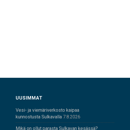
UUSIMMAT
Vesi- ja viemäriverkosto kaipaa
kunnostusta Sulkavalla
7.8.2026
Mikä on ollut parasta Sulkavan kesässä?