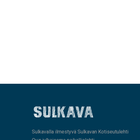
Sulkavalla ilmestyvä Sulkavan Kotiseutulehti