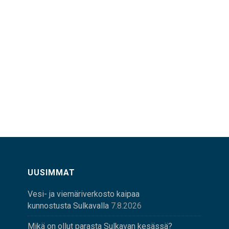
UUSIMMAT
Vesi- ja viemäriverkosto kaipaa
kunnostusta Sulkavalla
7.8.2026
Mikä on ollut parasta Sulkavan kesässä?