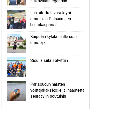
sulkavalaislegendan
Lahjoitettu tavara löysi
omistajan Palsanmäen
huutokaupassa
Kaipolan kyläkoululle uusi
omistaja
Sisulla siitä selvittiin
Parisoudun naisten
voittajakaksikolle jäi haastetta
seuraaviin soutuihin