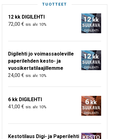
TUOTTEET
12 kk DIGILEHTI
72,00
€
sis. alv. 10%
Digilehti jo voimassaoleville
paperilehden kesto- ja
vuosikertatilaajillemme
24,00
€
sis. alv. 10%
6 kk DIGILEHTI
41,00
€
sis. alv. 10%
Kestotilaus Digi- ja Paperilehti