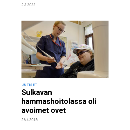
2.3.2022
UUTISET
Sulkavan
hammashoitolassa oli
avoimet ovet
26.4.2018