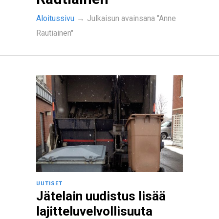
Aloitussivu
→
Julkaisun avainsana "Anne
Rautiainen"
UUTISET
Jätelain uudistus lisää
lajitteluvelvollisuuta