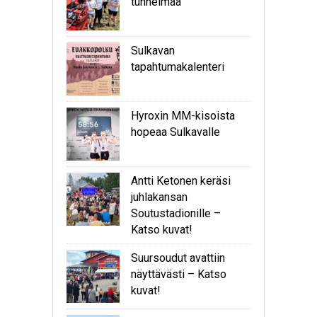
tunnelmaa
Sulkavan
tapahtumakalenteri
Hyroxin MM-kisoista
hopeaa Sulkavalle
Antti Ketonen keräsi
juhlakansan
Soutustadionille –
Katso kuvat!
Suursoudut avattiin
näyttävästi – Katso
kuvat!