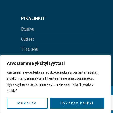
PIKALINKIT
Etusivu
Uutiset
Tilaa lehti
Yhteystiedot
Arvostamme yksityisyyttäsi
Digilehti
Käytämme evästeitä selauskokemuksesi parantamiseksi,
sisällön tarjoamiseksi ja liikenteemme analysoimiseksi.
Hyväksyt evästeidemme käytön klikkaamalla ”Hyväksy
kaikki”.
© Sulkava-lehti • Sulkavan Kotiseutulehti Oy • Y-
tunnus 0167229-8
Mukauta
Hyväksy kaikki
TAKAISIN YLÖS