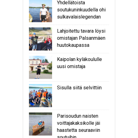
Yhdellätoista
soutukuninkuudella ohi
sulkavalaislegendan
Lahjoitettu tavara löysi
omistajan Palsanmäen
huutokaupassa
Kaipolan kyläkoululle
uusi omistaja
Sisulla siitä selvittiin
Parisoudun naisten
voittajakaksikolle jäi
haastetta seuraaviin
soutuihin