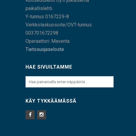
Kotiseutulehti Oy:n julkaisema
paikallislehti.
Y-tunnus 0167229-8
Verkkolaskuosoite/OVT-tunnus:
003701672298
Operaattori: Maventa
Tietosuojaseloste
HAE SIVUILTAMME
KÄY TYKKÄÄMÄSSÄ