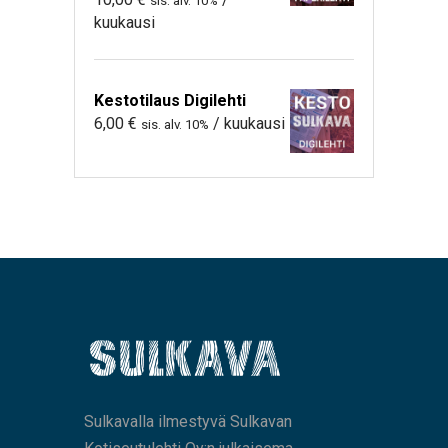
sis. alv. 10%
kuukausi
Kestotilaus Digilehti
6,00
€
/ kuukausi
sis. alv. 10%
Sulkavalla ilmestyvä Sulkavan