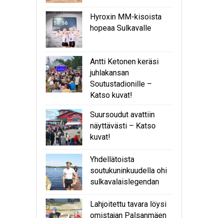
Hyroxin MM-kisoista
hopeaa Sulkavalle
Antti Ketonen keräsi
juhlakansan
Soutustadionille –
Katso kuvat!
Suursoudut avattiin
näyttävästi – Katso
kuvat!
Yhdellätoista
soutukuninkuudella ohi
sulkavalaislegendan
Lahjoitettu tavara löysi
omistajan Palsanmäen