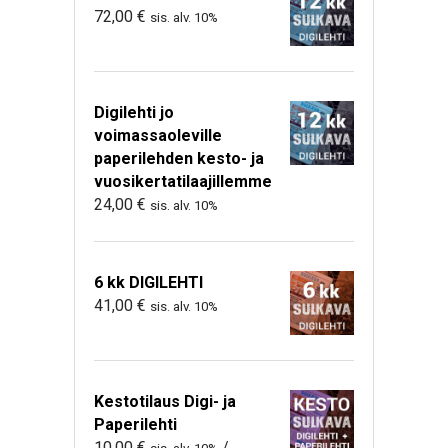
72,00
€
sis. alv. 10%
Digilehti jo
voimassaoleville
paperilehden kesto- ja
vuosikertatilaajillemme
24,00
€
sis. alv. 10%
6 kk DIGILEHTI
41,00
€
sis. alv. 10%
Kestotilaus Digi- ja
Paperilehti
10,00
€
/