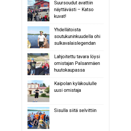
Suursoudut avattiin
näyttävästi – Katso
kuvat!
Yhdellätoista
soutukuninkuudella ohi
sulkavalaislegendan
Lahjoitettu tavara löysi
omistajan Palsanmäen
huutokaupassa
Kaipolan kyläkoululle
uusi omistaja
Sisulla siitä selvittiin