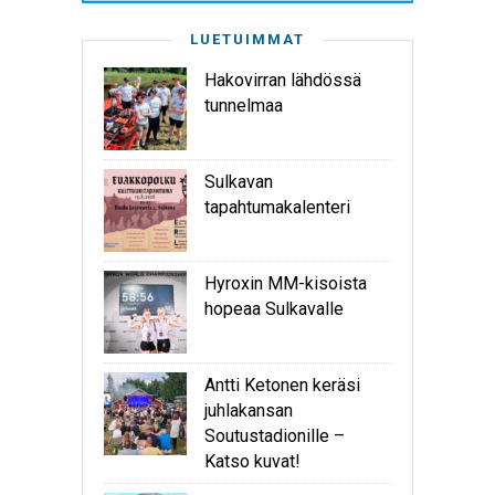
LUETUIMMAT
Hakovirran lähdössä
tunnelmaa
Sulkavan
tapahtumakalenteri
Hyroxin MM-kisoista
hopeaa Sulkavalle
Antti Ketonen keräsi
juhlakansan
Soutustadionille –
Katso kuvat!