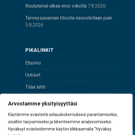
Koulutaival alkaa ensi viikolla
7.8.2026
Terveysaseman tiloista neuvotellaan pian
5.8.2026
PIKALINKIT
Etusivu
Uutiset
Tilaa lehti
Yhteystiedot
Arvostamme yksityisyyttäsi
Digilehti
Käytämme evästeitä selauskokemuksesi parantamiseksi,
sisällön tarjoamiseksi ja liikenteemme analysoimiseksi.
Hyväksyt evästeidemme käytön klikkaamalla ”Hyväksy