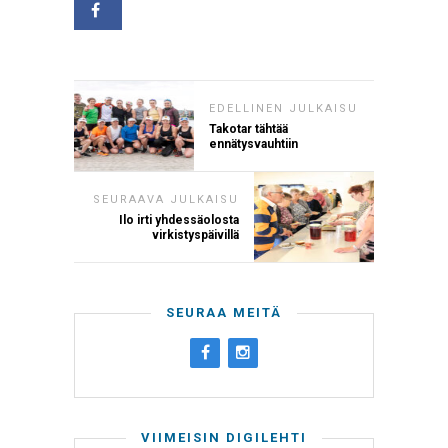
EDELLINEN JULKAISU
Takotar tähtää
ennätysvauhtiin
SEURAAVA JULKAISU
Ilo irti yhdessäolosta
virkistyspäivillä
SEURAA MEITÄ
VIIMEISIN DIGILEHTI