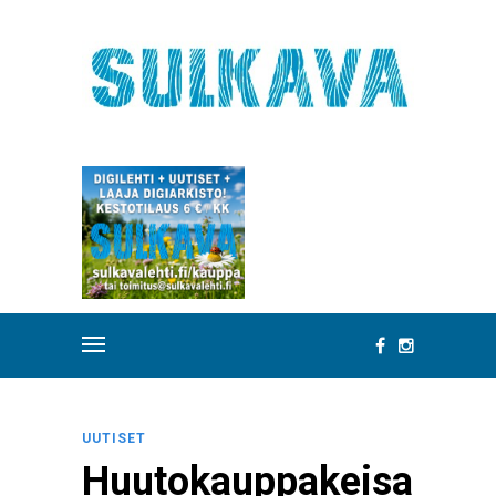
UUTISET
Huutokauppakeisa