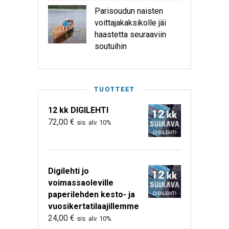
Parisoudun naisten
voittajakaksikolle jäi
haastetta seuraaviin
soutuihin
TUOTTEET
12 kk DIGILEHTI
72,00
€
sis. alv. 10%
Digilehti jo
voimassaoleville
paperilehden kesto- ja
vuosikertatilaajillemme
24,00
€
sis. alv. 10%