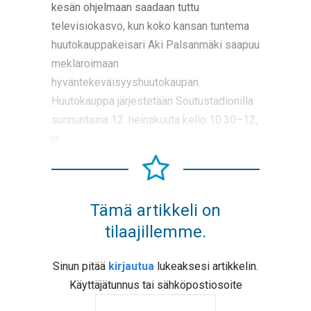
kesän ohjelmaan saadaan tuttu
televisiokasvo, kun koko kansan tuntema
huutokauppakeisari Aki Palsanmäki saapuu
meklaroimaan
hyväntekeväisyyshuutokaupan.
Huutokauppa järjestetään Soutustadionilla
sunnuntaina 12. heinäkuuta kello 10.30–12,
ja
Tämä artikkeli on
tilaajillemme.
Sinun pitää
kirjautua
lukeaksesi artikkelin.
Käyttäjätunnus tai sähköpostiosoite