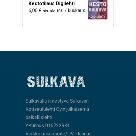
Kestotilaus Digilehti
6,00
€
/ kuukausi
sis. alv. 10%
Sulkavalla ilmestyvä Sulkavan
Kotiseutulehti Oy:n julkaisema
paikallislehti.
Y-tunnus 0167229-8
Verkkolaskuosoite/OVT-tunnus: