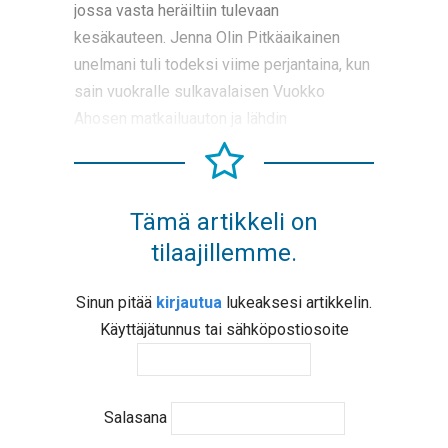
jossa vasta heräiltiin tulevaan
kesäkauteen. Jenna Olin Pitkäaikainen
unelmani tuli todeksi viime perjantaina, kun
sain vuokralle sulkavalaisen Vuokko
Ahosen matkailuauton ja lähdin
Tämä artikkeli on
tilaajillemme.
Sinun pitää
kirjautua
lukeaksesi artikkelin.
Käyttäjätunnus tai sähköpostiosoite
Salasana