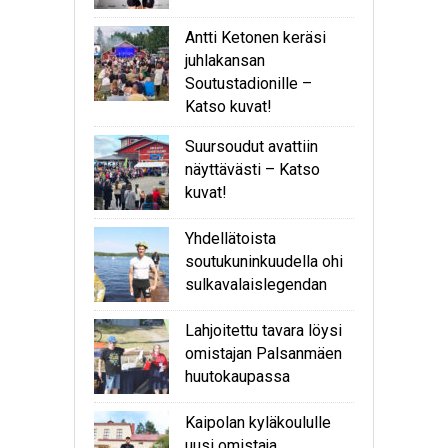
Antti Ketonen keräsi
juhlakansan
Soutustadionille –
Katso kuvat!
Suursoudut avattiin
näyttävästi – Katso
kuvat!
Yhdellätoista
soutukuninkuudella ohi
sulkavalaislegendan
Lahjoitettu tavara löysi
omistajan Palsanmäen
huutokaupassa
Kaipolan kyläkoululle
uusi omistaja