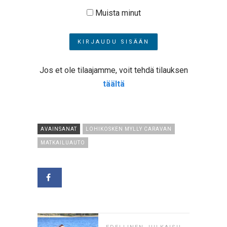
Muista minut
Jos et ole tilaajamme, voit tehdä tilauksen
täältä
AVAINSANAT
LOHIKOSKEN MYLLY CARAVAN
MATKAILUAUTO