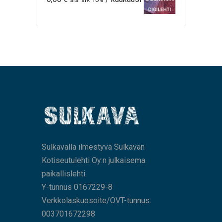
Sulkavalla ilmestyvä Sulkavan
Kotiseutulehti Oy:n julkaisema
paikallislehti.
Y-tunnus 0167229-8
Verkkolaskuosoite/OVT-tunnus:
003701672298