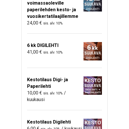
voimassaoleville
paperilehden kesto- ja
vuosikertatilaajillemme
24,00
€
sis. alv. 10%
6 kk DIGILEHTI
41,00
€
sis. alv. 10%
Kestotilaus Digi- ja
Paperilehti
10,00
€
/
sis. alv. 10%
kuukausi
Kestotilaus Digilehti
6,00
€
/ kuukausi
sis. alv. 10%