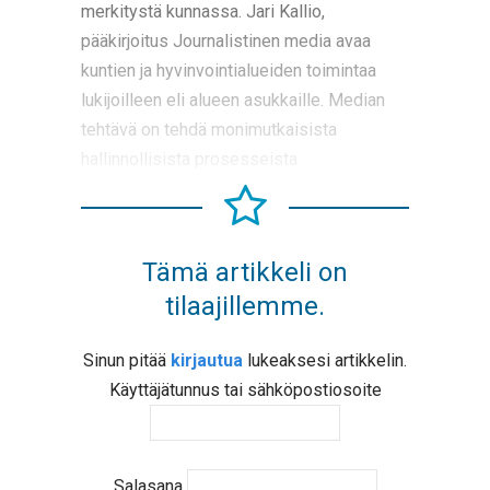
merkitystä kunnassa. Jari Kallio,
pääkirjoitus Journalistinen media avaa
kuntien ja hyvinvointialueiden toimintaa
lukijoilleen eli alueen asukkaille. Median
tehtävä on tehdä monimutkaisista
hallinnollisista prosesseista
Tämä artikkeli on
tilaajillemme.
Sinun pitää
kirjautua
lukeaksesi artikkelin.
Käyttäjätunnus tai sähköpostiosoite
Salasana