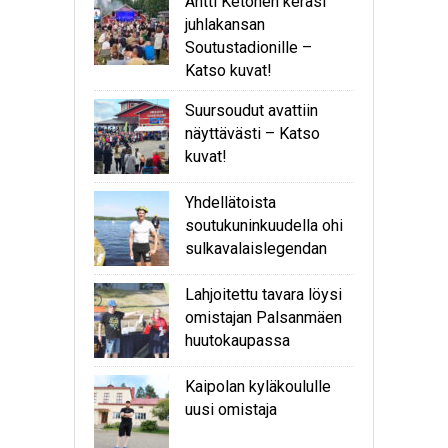
Antti Ketonen keräsi
juhlakansan
Soutustadionille –
Katso kuvat!
Suursoudut avattiin
näyttävästi – Katso
kuvat!
Yhdellätoista
soutukuninkuudella ohi
sulkavalaislegendan
Lahjoitettu tavara löysi
omistajan Palsanmäen
huutokaupassa
Kaipolan kyläkoululle
uusi omistaja