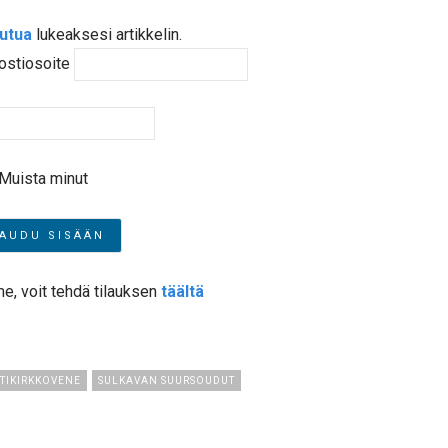
autua
lukeaksesi artikkelin.
ostiosoite
Muista minut
me, voit tehdä tilauksen
täältä
TTIKIRKKOVENE
SULKAVAN SUURSOUDUT