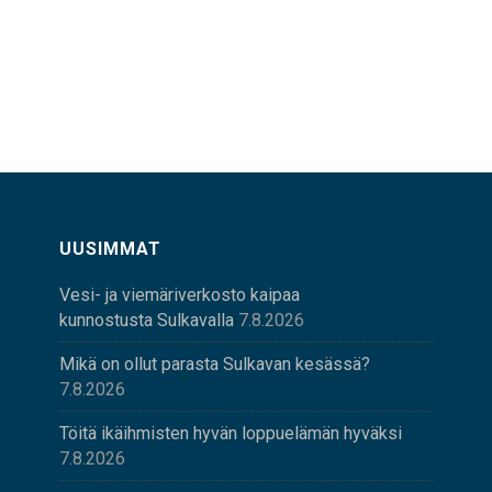
UUSIMMAT
Vesi- ja viemäriverkosto kaipaa
kunnostusta Sulkavalla
7.8.2026
Mikä on ollut parasta Sulkavan kesässä?
7.8.2026
Töitä ikäihmisten hyvän loppuelämän hyväksi
7.8.2026