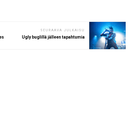
SEURAAVA JULKAISU
es
Ugly buglillä jälleen tapahtumia