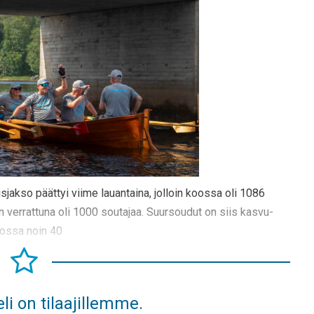
akso päättyi viime lauantaina, jolloin koossa oli 1086
n verrattuna oli 1000 soutajaa. Suursoudut on siis kasvu-
koossa noin 40
li on tilaajillemme.