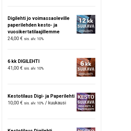
Digilehti jo voimassaoleville
paperilehden kesto- ja
vuosikertatilaajillemme
24,00
€
sis. alv. 10%
6 kk DIGILEHTI
41,00
€
sis. alv. 10%
Kestotilaus Digi- ja Paperilehti
10,00
€
/ kuukausi
sis. alv. 10%
Kestotilaus Digilehti