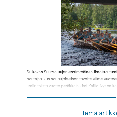
Sulkavan Suursoutujen ensimmäinen ilmoittautumisj
soutajaa, kun nousujohteinen tavoite viime vuotee
uralla toista vuotta peräkkäin. Jari Kallio Nyt on 
Tämä artikke