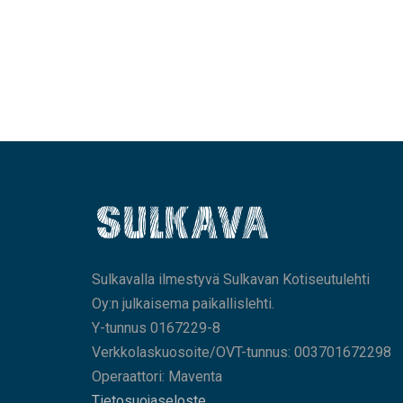
Sulkavalla ilmestyvä Sulkavan Kotiseutulehti
Oy:n julkaisema paikallislehti.
Y-tunnus 0167229-8
Verkkolaskuosoite/OVT-tunnus: 003701672298
Operaattori: Maventa
Tietosuojaseloste