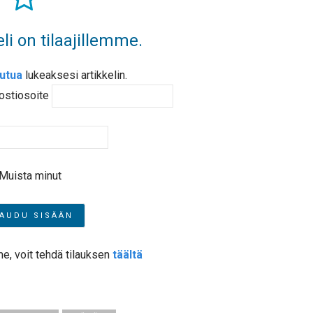
li on tilaajillemme.
autua
lukeaksesi artikkelin.
ostiosoite
Muista minut
me, voit tehdä tilauksen
täältä