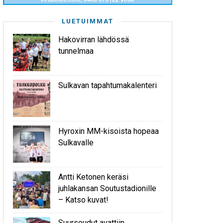
LUETUIMMAT
Hakovirran lähdössä
tunnelmaa
Sulkavan tapahtumakalenteri
Hyroxin MM-kisoista hopeaa
Sulkavalle
Antti Ketonen keräsi
juhlakansan Soutustadionille
– Katso kuvat!
Suursoudut avattiin