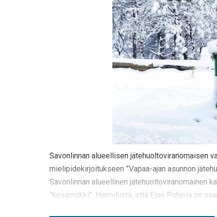
Savonlinnan alueellisen jätehuoltoviranomaisen v
mielipidekirjoitukseen ”Vapaa-ajan asunnon jätehuo
Savonlinnan alueellinen jätehuoltoviranomainen k
”kesämökki”. Harmillista, että Eino Pohjola on saa