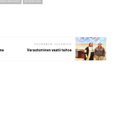
IRANOMAINEN
KESÄMÖKKI
SEURAAVA JULKAISU
ona
Varautuminen vaatii taitoa