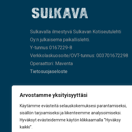
Sulkavalla ilmestyvä Sulkavan Kotiseutulehti
Oy:n julkaisema paikallislehti.
Y-tunnus 0167229-8
Verkkolaskuosoite/OVT-tunnus: 003701672298
Operaattori: Maventa
Tietosuojaseloste
HAE SIVUILTAMME
Arvostamme yksityisyyttäsi
Käytämme evästeitä selauskokemuksesi parantamiseksi,
sisällön tarjoamiseksi ja liikenteemme analysoimiseksi.
Hyväksyt evästeidemme käytön klikkaamalla ”Hyväksy
KÄY TYKKÄÄMÄSSÄ
kaikki”.