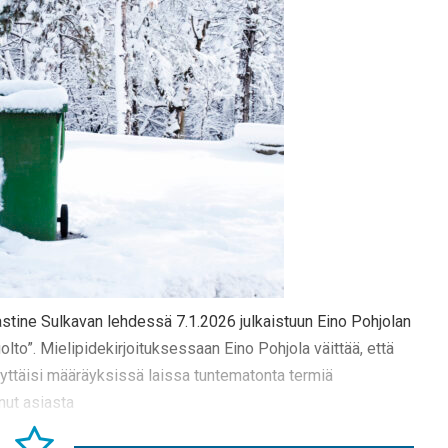
astine Sulkavan lehdessä 7.1.2026 julkaistuun Eino Pohjolan
lto”. Mielipidekirjoituksessaan Eino Pohjola väittää, että
äyttäisi määräyksissä laissa tuntematonta termiä
nut asiasta