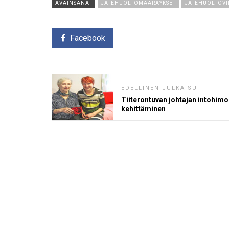
AVAINSANAT
JÄTEHUOLTOMÄÄRÄYKSET
JÄTEHUOLTOV
Facebook
EDELLINEN JULKAISU
Tiiterontuvan johtajan intohim
kehittäminen