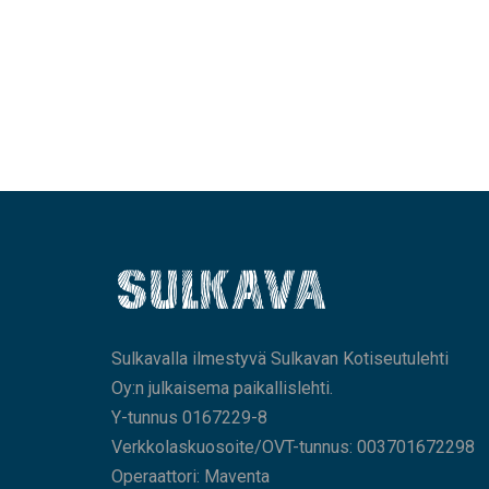
Sulkavalla ilmestyvä Sulkavan Kotiseutulehti
Oy:n julkaisema paikallislehti.
Y-tunnus 0167229-8
Verkkolaskuosoite/OVT-tunnus: 003701672298
Operaattori: Maventa