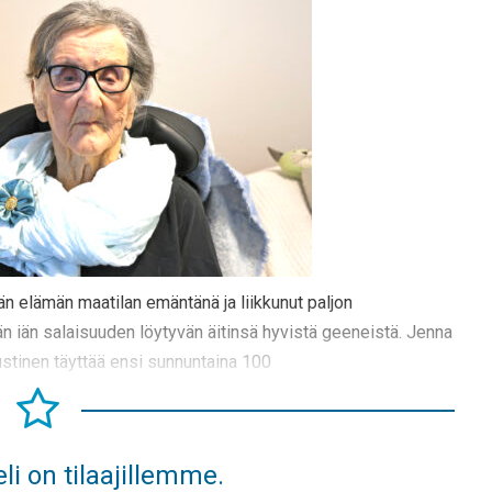
än elämän maatilan emäntänä ja liikkunut paljon
n iän salaisuuden löytyvän äitinsä hyvistä geeneistä. Jenna
stinen täyttää ensi sunnuntaina 100
li on tilaajillemme.