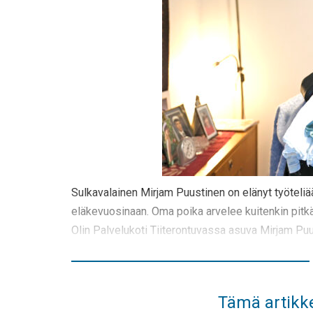
Sulkavalainen Mirjam Puustinen on elänyt työteliä
eläkevuosinaan. Oma poika arvelee kuitenkin pitkä
Olin Palvelukoti Tiiterontuvassa asuva Mirjam Puu
Tämä artikke