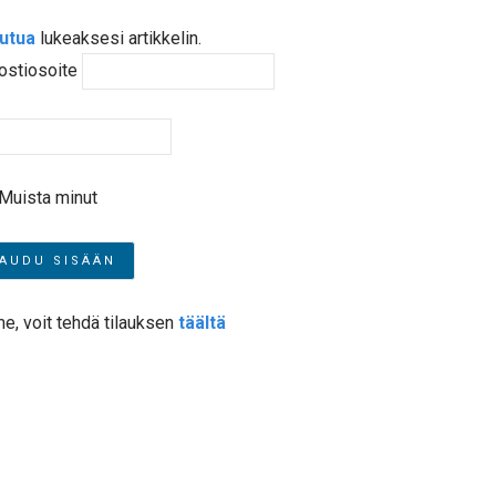
autua
lukeaksesi artikkelin.
ostiosoite
Muista minut
me, voit tehdä tilauksen
täältä