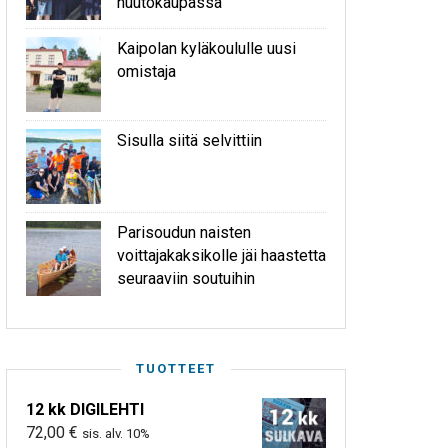
huutokaupassa
Kaipolan kyläkoululle uusi
omistaja
Sisulla siitä selvittiin
Parisoudun naisten
voittajakaksikolle jäi haastetta
seuraaviin soutuihin
TUOTTEET
12 kk DIGILEHTI
72,00
€
sis. alv. 10%