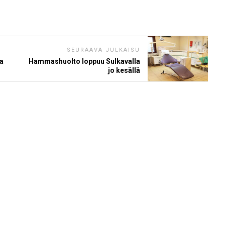
SEURAAVA JULKAISU
la
Hammashuolto loppuu Sulkavalla
jo kesällä