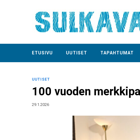
ETUSIVU
UUTISET
TAPAHTUMAT
UUTISET
100 vuoden merkkipa
29.1.2026