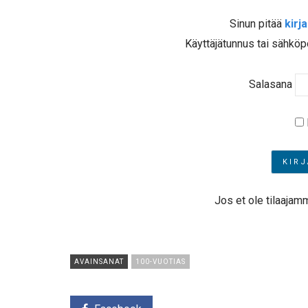
Sinun pitää
kirj
Käyttäjätunnus tai sähköp
Salasana
Jos et ole tilaajam
AVAINSANAT
100-VUOTIAS