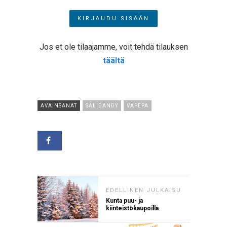
Jos et ole tilaajamme, voit tehdä tilauksen
täältä
AVAINSANAT
SALIBANDY
VAPEPA
EDELLINEN JULKAISU
Kunta puu- ja
kiinteistökaupoilla