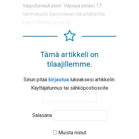
lopputurnaukseen. Väpepa pelasi 17
tammikuuta Savonlinnan liikuntahallilla
kaksi ottelua, joista oli
Tämä artikkeli on
tilaajillemme.
Sinun pitää
kirjautua
lukeaksesi artikkelin.
Käyttäjätunnus tai sähköpostiosoite
Salasana
Muista minut