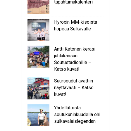
tapahtumakalenteri
Hyroxin MM-kisoista
hopeaa Sulkavalle
Antti Ketonen keräsi
juhlakansan
Soutustadionille –
Katso kuvat!
Suursoudut avattiin
näyttävästi – Katso
kuvat!
Yhdellätoista
soutukuninkuudella ohi
sulkavalaislegendan