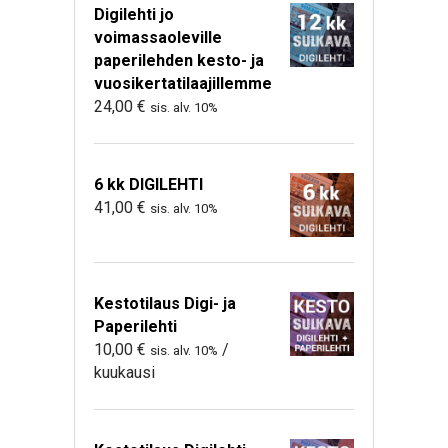
Digilehti jo
voimassaoleville
paperilehden kesto- ja
vuosikertatilaajillemme
24,00
€
sis. alv. 10%
6 kk DIGILEHTI
41,00
€
sis. alv. 10%
Kestotilaus Digi- ja
Paperilehti
10,00
€
/
sis. alv. 10%
kuukausi