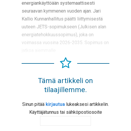
energiankäyttöään systemaattisesti
seuraavan kymmenen vuoden ajan. Jari
Kallio Kunnanhallitus päätti liittymisestä
uuteen JETS-sopimukseen (Julkisen alan
energiatehokkuussopimus), joka on
voimassa vuosina 2026-2035. Sopimus on
jatkoa aiemmalle
Tämä artikkeli on
tilaajillemme.
Sinun pitää
kirjautua
lukeaksesi artikkelin.
Käyttäjätunnus tai sähköpostiosoite