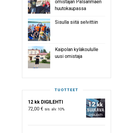
omistajan Palsanmäen
huutokaupassa
Sisulla siitä selvittiin
Kaipolan kyläkoululle
uusi omistaja
TUOTTEET
12 kk DIGILEHTI
72,00
€
sis. alv. 10%