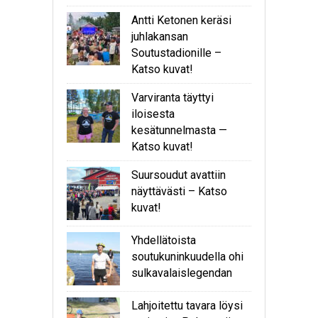
Antti Ketonen keräsi
juhlakansan
Soutustadionille –
Katso kuvat!
Varviranta täyttyi
iloisesta
kesätunnelmasta —
Katso kuvat!
Suursoudut avattiin
näyttävästi – Katso
kuvat!
Yhdellätoista
soutukuninkuudella ohi
sulkavalaislegendan
Lahjoitettu tavara löysi