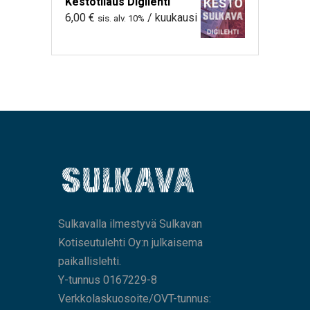
Kestotilaus Digilehti
6,00
€
/ kuukausi
sis. alv. 10%
Sulkavalla ilmestyvä Sulkavan
Kotiseutulehti Oy:n julkaisema
paikallislehti.
Y-tunnus 0167229-8
Verkkolaskuosoite/OVT-tunnus: