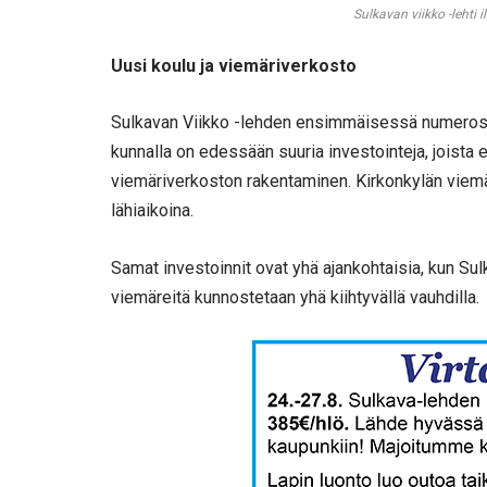
Sulkavan viikko -lehti i
Uusi koulu ja viemäriverkosto
Sulkavan Viikko -lehden ensimmäisessä numerossa
kunnalla on edessään suuria investointeja, joista 
viemäriverkoston rakentaminen. Kirkonkylän viem
lähiaikoina.
Samat investoinnit ovat yhä ajankohtaisia, kun Su
viemäreitä kunnostetaan yhä kiihtyvällä vauhdilla.