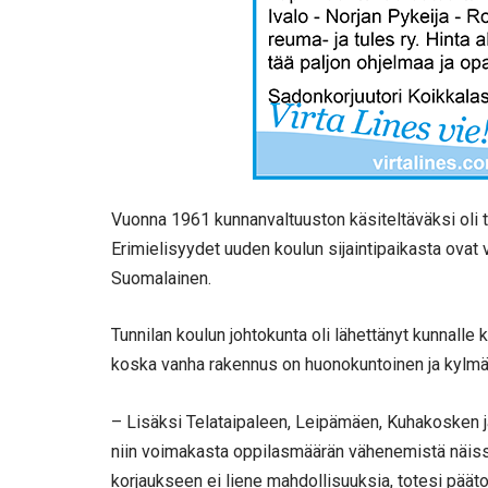
Vuonna 1961 kunnanvaltuuston käsiteltäväksi oli
Erimielisyydet uuden koulun sijaintipaikasta ovat vi
Suomalainen.
Tunnilan koulun johtokunta oli lähettänyt kunnalle 
koska vanha rakennus on huonokuntoinen ja kylmä. 
– Lisäksi Telataipaleen, Leipämäen, Kuhakosken ja
niin voimakasta oppilasmäärän vähenemistä näissä
korjaukseen ei liene mahdollisuuksia, totesi päät