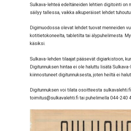
Sulkava-lehteä edeltäneiden lehtien digitointi on m
säilyy tallessa, vaikka alkuperäiset lehdet tuhoutu
Digimuodossa olevat lehdet tuovat menneiden vuos
kotitietokoneelta, tabletilta tai älypuhelimesta. M
käsiksi.
Sulkava-lehden tilaajat pääsevät digiarkistoon, 
Digitunnuksen hintaa ei ole haluttu lisätä Sulkava-l
kiinnostuneet digitunnuksesta, joten heiltä ei halu
Digitunnuksen voi tilata osoitteesta sulkavalehti.
toimitus@sulkavalehti.fi
tai puhelimella 044-240 