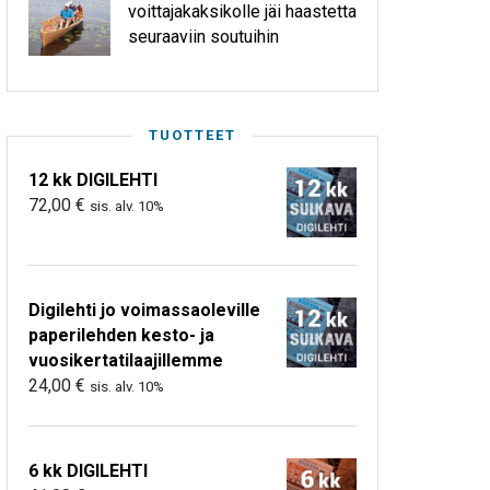
voittajakaksikolle jäi haastetta
seuraaviin soutuihin
TUOTTEET
12 kk DIGILEHTI
72,00
€
sis. alv. 10%
Digilehti jo voimassaoleville
paperilehden kesto- ja
vuosikertatilaajillemme
24,00
€
sis. alv. 10%
6 kk DIGILEHTI