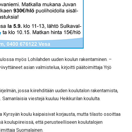
 tulossa myös Lohilahden uuden koulun rakentaminen. –
ivyttäneet asian valmistelua, kirjoitti päätoimittaja Yrjö
kirjelmän, jossa kiirehditään uuden koulutalon rakentamista,
Samanlaisia viestejä kuuluu Heikkurilan koululta.
 Kyrsyän koulu kaipaisivat korjausta, mutta tilasto osoittaa
 koulupiireissä, että perusteelliseen koulutalojen
oimittaja Suomalainen.