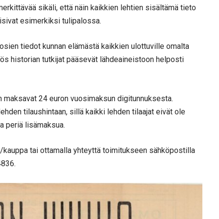
erkittävää sikäli, että näin kaikkien lehtien sisältämä tieto
isivat esimerkiksi tulipalossa.
ien tiedot kunnan elämästä kaikkien ulottuville omalta
yös historian tutkijat pääsevät lähdeaineistoon helposti
kun maksavat 24 euron vuosimaksun digitunnuksesta.
ehden tilaushintaan, sillä kaikki lehden tilaajat eivät ole
ta periä lisämaksua.
fi/kauppa tai ottamalla yhteyttä toimitukseen sähköpostilla
4836.