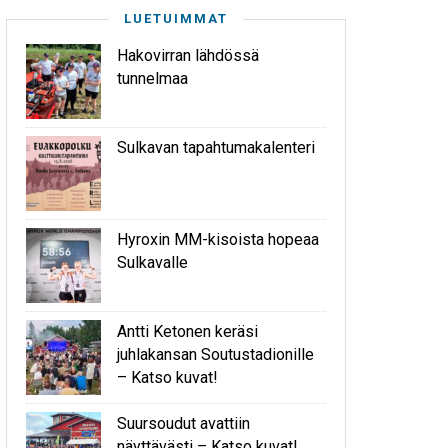
LUETUIMMAT
Hakovirran lähdössä
tunnelmaa
Sulkavan tapahtumakalenteri
Hyroxin MM-kisoista hopeaa
Sulkavalle
Antti Ketonen keräsi
juhlakansan Soutustadionille
– Katso kuvat!
Suursoudut avattiin
näyttävästi – Katso kuvat!