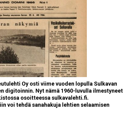
utulehti Oy osti viime vuoden lopulla Sulkavan
en digitoinnin. Nyt nämä 1960-luvulla ilmestyneet
istossa osoitteessa sulkavalehti.fi.
htiin voi tehdä sanahakuja lehtien selaamisen