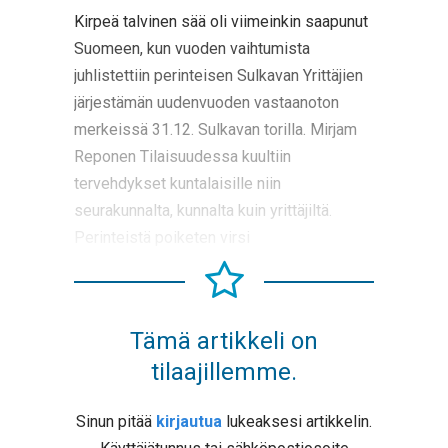
Kirpeä talvinen sää oli viimeinkin saapunut
Suomeen, kun vuoden vaihtumista
juhlistettiin perinteisen Sulkavan Yrittäjien
järjestämän uudenvuoden vastaanoton
merkeissä 31.12. Sulkavan torilla. Mirjam
Reponen Tilaisuudessa kuultiin
tervehdykset kuntalaisille niin
seurakunnalta, kunnalta kuin yrittäjiltä.
Perinteistä poiketen virsi
Tämä artikkeli on
tilaajillemme.
Sinun pitää
kirjautua
lukeaksesi artikkelin.