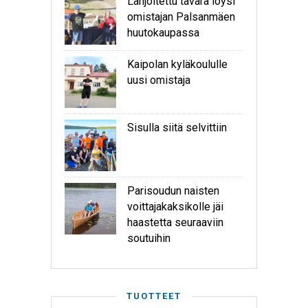
Lahjoitettu tavara löysi
omistajan Palsanmäen
huutokaupassa
Kaipolan kyläkoululle
uusi omistaja
Sisulla siitä selvittiin
Parisoudun naisten
voittajakaksikolle jäi
haastetta seuraaviin
soutuihin
TUOTTEET