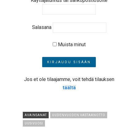
Käyttäjätunnus tai sähköpostiosoite
Salasana
Muista minut
Jos et ole tilaajamme, voit tehdä tilauksen
täältä
AVAINSANAT
UUDENVUODEN VASTAANOTTO
UUSIVUOSI