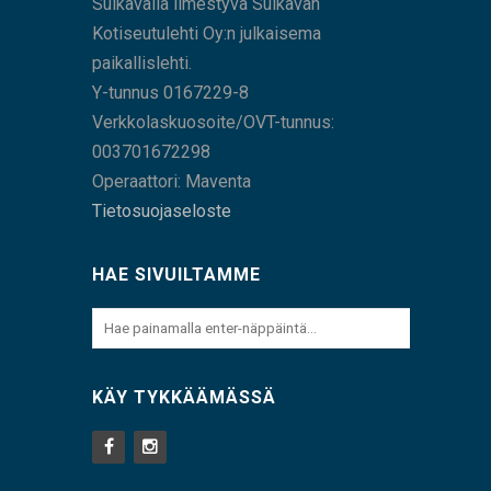
Sulkavalla ilmestyvä Sulkavan
Kotiseutulehti Oy:n julkaisema
paikallislehti.
Y-tunnus 0167229-8
Verkkolaskuosoite/OVT-tunnus:
003701672298
Operaattori: Maventa
Tietosuojaseloste
HAE SIVUILTAMME
KÄY TYKKÄÄMÄSSÄ