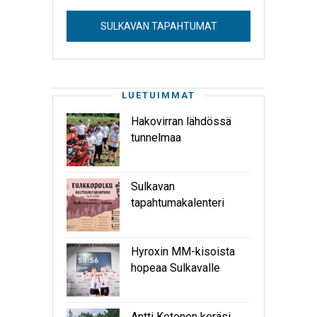
SULKAVAN TAPAHTUMAT
LUETUIMMAT
Hakovirran lähdössä
tunnelmaa
Sulkavan
tapahtumakalenteri
Hyroxin MM-kisoista
hopeaa Sulkavalle
Antti Ketonen keräsi