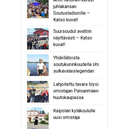
juhlakansan
Soutustadionille –
Katso kuvat!
Suursoudut avattiin
näyttävästi – Katso
kuvat!
Yhdellätoista
soutukuninkuudella ohi
sulkavalaislegendan
Lahjoitettu tavara löysi
omistajan Palsanmäen
huutokaupassa
Kaipolan kyläkoululle
uusi omistaja