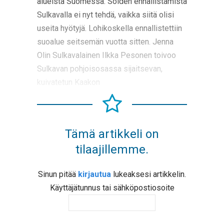
alueista Suomessa. Soiden ennallistamista
Sulkavalla ei nyt tehdä, vaikka siitä olisi
useita hyötyjä. Lohikoskella ennallistettiin
suoalue seitsemän vuotta sitten. Jenna
Olin Sulkavalainen Ilkka Pesonen toivoo
Sulkavan pohjoisosassa sijaitsevan,
kuivatetun Kaakon
Tämä artikkeli on
tilaajillemme.
Sinun pitää
kirjautua
lukeaksesi artikkelin.
Käyttäjätunnus tai sähköpostiosoite