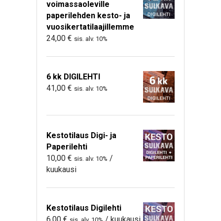
voimassaoleville
paperilehden kesto- ja
vuosikertatilaajillemme
24,00
€
sis. alv. 10%
6 kk DIGILEHTI
41,00
€
sis. alv. 10%
Kestotilaus Digi- ja
Paperilehti
10,00
€
/
sis. alv. 10%
kuukausi
Kestotilaus Digilehti
6,00
€
/ kuukausi
sis. alv. 10%