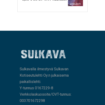
Sulkavalla ilmestyvä Sulkavan
Kotiseutulehti Oy:n julkaisema
paikallislehti.
Y-tunnus 0167229-8
Verkkolaskuosoite/OVT-tunnus:
003701672298