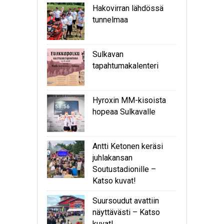
Hakovirran lähdössä
tunnelmaa
Sulkavan
tapahtumakalenteri
Hyroxin MM-kisoista
hopeaa Sulkavalle
Antti Ketonen keräsi
juhlakansan
Soutustadionille –
Katso kuvat!
Suursoudut avattiin
näyttävästi – Katso
kuvat!