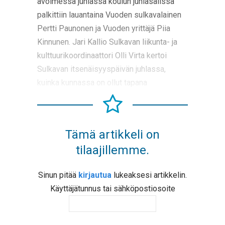
avoimessa juhlassa koulun juhlasalissa
palkittiin lauantaina Vuoden sulkavalainen
Pertti Paunonen ja Vuoden yrittäjä Piia
Kinnunen. Jari Kallio Sulkavan liikunta- ja
kulttuurikoordinaattori Olli Virta kertoi
Sulkavan itsenäisyyspäivän juhlassa,
kuinka kunnassa on ollut tapana
Tämä artikkeli on
tilaajillemme.
Sinun pitää
kirjautua
lukeaksesi artikkelin.
Käyttäjätunnus tai sähköpostiosoite