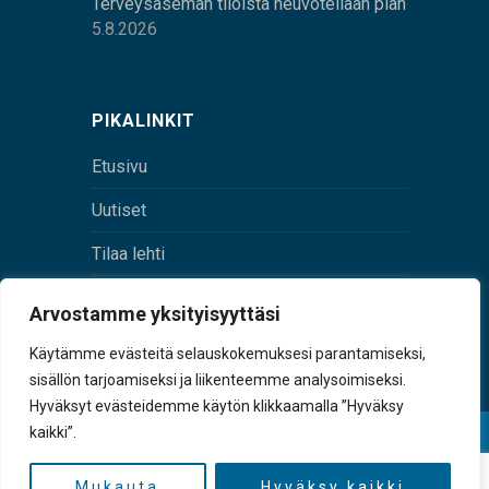
Terveysaseman tiloista neuvotellaan pian
5.8.2026
PIKALINKIT
Etusivu
Uutiset
Tilaa lehti
Yhteystiedot
Arvostamme yksityisyyttäsi
Digilehti
Käytämme evästeitä selauskokemuksesi parantamiseksi,
sisällön tarjoamiseksi ja liikenteemme analysoimiseksi.
Hyväksyt evästeidemme käytön klikkaamalla ”Hyväksy
kaikki”.
© Sulkava-lehti • Sulkavan Kotiseutulehti Oy • Y-
tunnus 0167229-8
Mukauta
Hyväksy kaikki