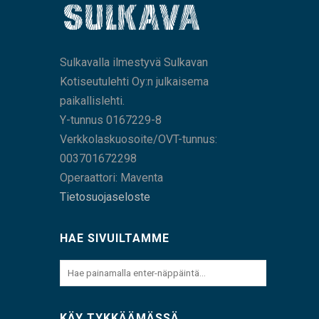
Sulkavalla ilmestyvä Sulkavan
Kotiseutulehti Oy:n julkaisema
paikallislehti.
Y-tunnus 0167229-8
Verkkolaskuosoite/OVT-tunnus:
003701672298
Operaattori: Maventa
Tietosuojaseloste
HAE SIVUILTAMME
KÄY TYKKÄÄMÄSSÄ