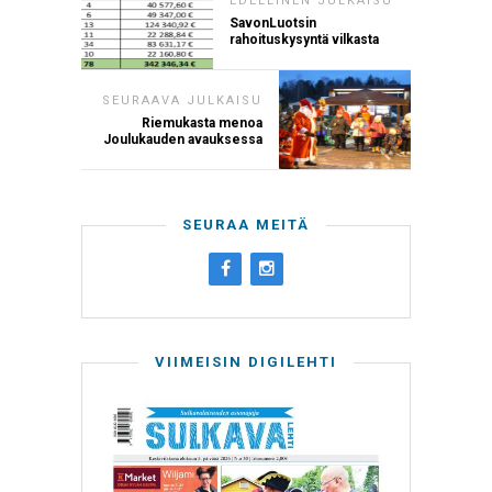
EDELLINEN JULKAISU
SavonLuotsin
rahoituskysyntä vilkasta
SEURAAVA JULKAISU
Riemukasta menoa
Joulukauden avauksessa
SEURAA MEITÄ
VIIMEISIN DIGILEHTI