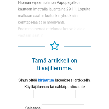
Hieman vajaamiehinen Väpepa jatkoi
kauttaan Imatralla lauantaina 29.11. Lopulta
matkaan saatiin kuitenkin yhdeksän
kenttäpelaajaa ja maalivahti.
Ensimmäisessä ottelussa kouvolalaisia
vastaan saatiin
Tämä artikkeli on
tilaajillemme.
Sinun pitää
kirjautua
lukeaksesi artikkelin.
Käyttäjätunnus tai sähköpostiosoite
Salasana