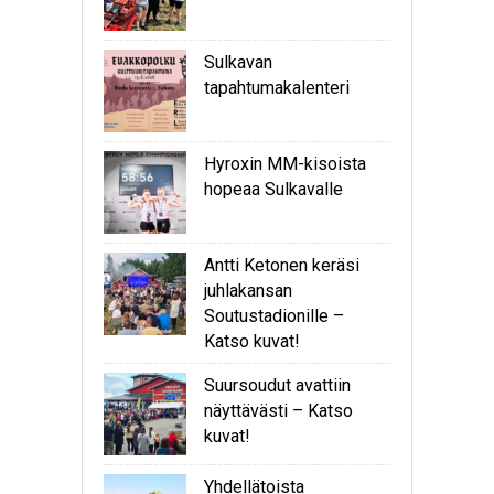
Sulkavan
tapahtumakalenteri
Hyroxin MM-kisoista
hopeaa Sulkavalle
Antti Ketonen keräsi
juhlakansan
Soutustadionille –
Katso kuvat!
Suursoudut avattiin
näyttävästi – Katso
kuvat!
Yhdellätoista