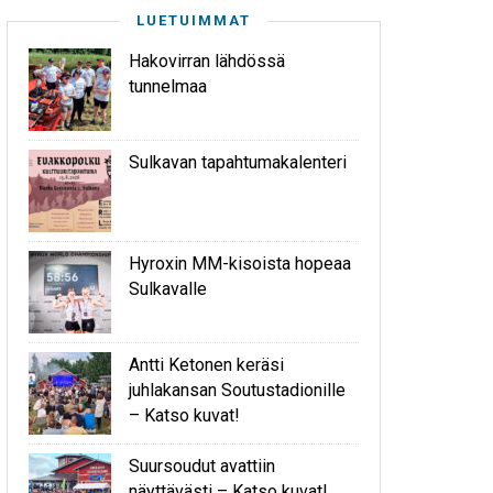
LUETUIMMAT
Hakovirran lähdössä
tunnelmaa
Sulkavan tapahtumakalenteri
Hyroxin MM-kisoista hopeaa
Sulkavalle
Antti Ketonen keräsi
juhlakansan Soutustadionille
– Katso kuvat!
Suursoudut avattiin
näyttävästi – Katso kuvat!