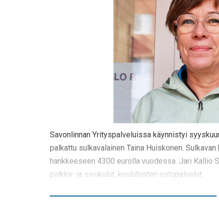
Savonlinnan Yrityspalveluissa käynnistyi syyskuun
palkattu sulkavalainen Taina Huiskonen. Sulkavan
hankkeeseen 4300 eurolla vuodessa. Jari Kallio 
palkka- ja sivukulut, koulutusten ostopalvelut