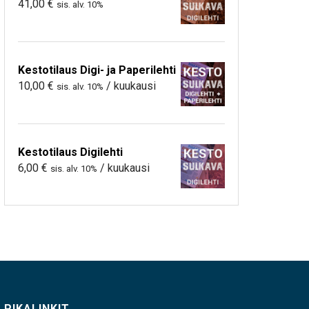
41,00
€
sis. alv. 10%
Kestotilaus Digi- ja Paperilehti
10,00
€
/ kuukausi
sis. alv. 10%
Kestotilaus Digilehti
6,00
€
/ kuukausi
sis. alv. 10%
PIKALINKIT