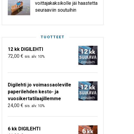
voittajakaksikolle jäi haastetta
seuraaviin soutuihin
TUOTTEET
12 kk DIGILEHTI
72,00
€
sis. alv. 10%
Digilehti jo voimassaoleville
paperilehden kesto- ja
vuosikertatilaajillemme
24,00
€
sis. alv. 10%
6 kk DIGILEHTI