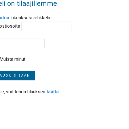
li on tilaajillemme.
autua
lukeaksesi artikkelin.
ostiosoite
Muista minut
me, voit tehdä tilauksen
täältä