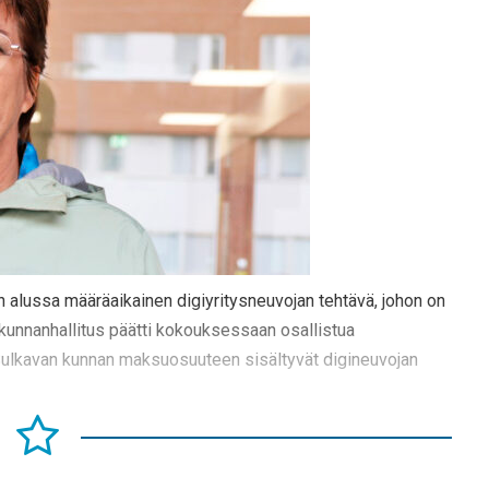
 alussa määräaikainen digiyritysneuvojan tehtävä, johon on
 kunnanhallitus päätti kokouksessaan osallistua
Sulkavan kunnan maksuosuuteen sisältyvät digineuvojan