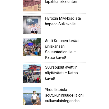
tapahtumakalenteri
Hyroxin MM-kisoista
hopeaa Sulkavalle
Antti Ketonen keräsi
juhlakansan
Soutustadionille –
Katso kuvat!
Suursoudut avattiin
näyttävästi – Katso
kuvat!
Yhdellätoista
soutukuninkuudella ohi
sulkavalaislegendan