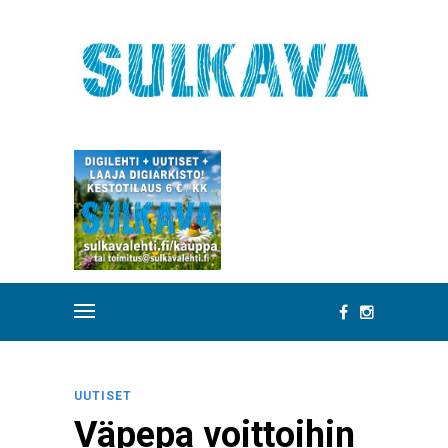
UUTISET
Väpepa voittoihin