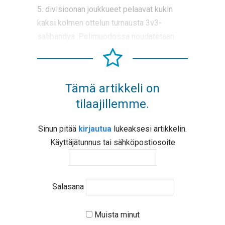
5. divisioonan joukkueet pelaavat kukin
kaksi kolmen ottelun turnausta 3v3-
salibandya. Pelimuodossa noudatetaan
Tämä artikkeli on
tilaajillemme.
Sinun pitää
kirjautua
lukeaksesi artikkelin.
Käyttäjätunnus tai sähköpostiosoite
Salasana
Muista minut