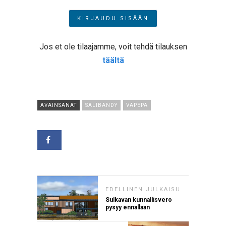
Jos et ole tilaajamme, voit tehdä tilauksen
täältä
AVAINSANAT
SALIBANDY
VAPEPA
EDELLINEN JULKAISU
Sulkavan kunnallisvero
pysyy ennallaan