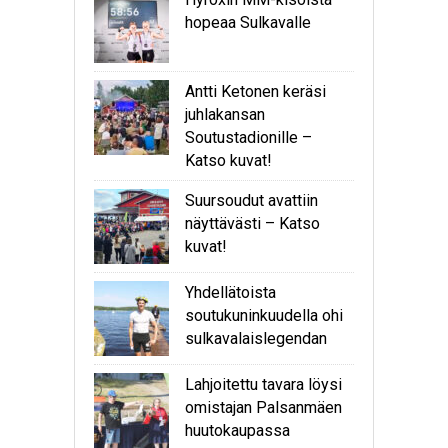
hopeaa Sulkavalle
Antti Ketonen keräsi
juhlakansan
Soutustadionille –
Katso kuvat!
Suursoudut avattiin
näyttävästi – Katso
kuvat!
Yhdellätoista
soutukuninkuudella ohi
sulkavalaislegendan
Lahjoitettu tavara löysi
omistajan Palsanmäen
huutokaupassa