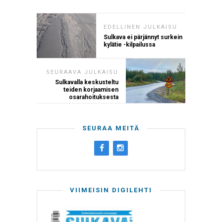
EDELLINEN JULKAISU
Sulkava ei pärjännyt surkein
kylätie -kilpailussa
SEURAAVA JULKAISU
Sulkavalla keskusteltu
teiden korjaamisen
osarahoituksesta
SEURAA MEITÄ
VIIMEISIN DIGILEHTI