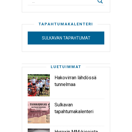
TAPAHTUMAKALENTERI
SULKAVAN TAPAHTUMAT
LUETUIMMAT
Hakovirran lähdössä
tunnelmaa
Sulkavan
tapahtumakalenteri
Hyroxin MM-kisoista