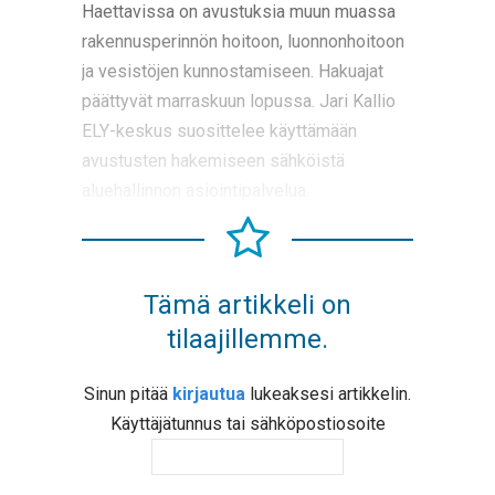
Haettavissa on avustuksia muun muassa
rakennusperinnön hoitoon, luonnonhoitoon
ja vesistöjen kunnostamiseen. Hakuajat
päättyvät marraskuun lopussa. Jari Kallio
ELY-keskus suosittelee käyttämään
avustusten hakemiseen sähköistä
aluehallinnon asiointipalvelua.
Tämä artikkeli on
tilaajillemme.
Sinun pitää
kirjautua
lukeaksesi artikkelin.
Käyttäjätunnus tai sähköpostiosoite