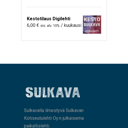
Kestotilaus Digilehti
6,00
€
/ kuukausi
sis. alv. 10%
Sulkavalla ilmestyvä Sulkavan
Kotiseutulehti Oy:n julkaisema
paikallislehti.