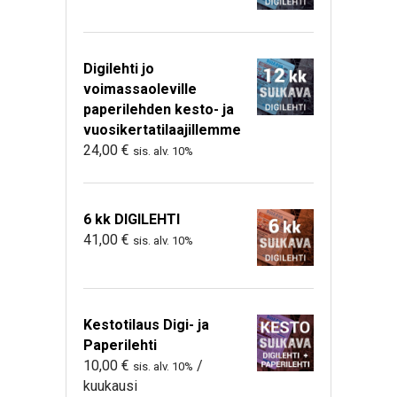
Digilehti jo
voimassaoleville
paperilehden kesto- ja
vuosikertatilaajillemme
24,00
€
sis. alv. 10%
6 kk DIGILEHTI
41,00
€
sis. alv. 10%
Kestotilaus Digi- ja
Paperilehti
10,00
€
/
sis. alv. 10%
kuukausi