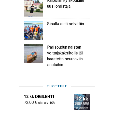
Kaipolan kyläkoululle
uusi omistaja
Sisulla siitä selvittiin
Parisoudun naisten
voittajakaksikolle jäi
haastetta seuraaviin
soutuihin
TUOTTEET
12 kk DIGILEHTI
72,00
€
sis. alv. 10%