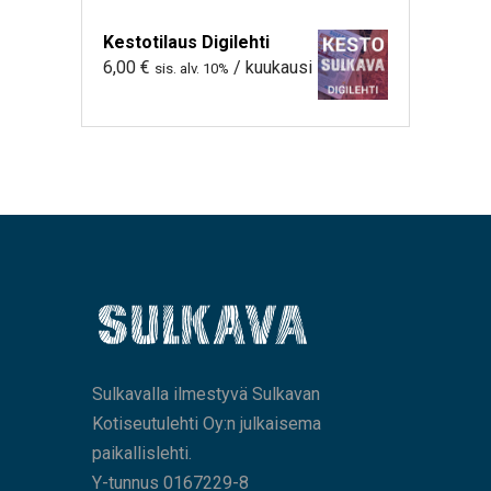
Kestotilaus Digilehti
6,00
€
/ kuukausi
sis. alv. 10%
Sulkavalla ilmestyvä Sulkavan
Kotiseutulehti Oy:n julkaisema
paikallislehti.
Y-tunnus 0167229-8