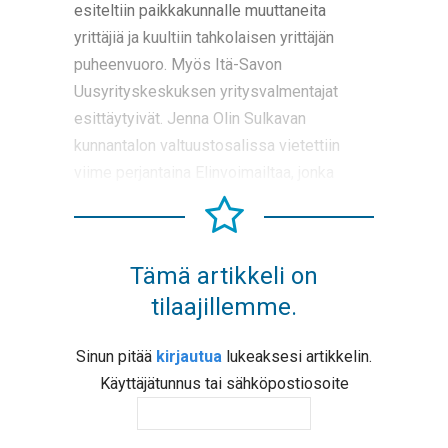
esiteltiin paikkakunnalle muuttaneita
yrittäjiä ja kuultiin tahkolaisen yrittäjän
puheenvuoro. Myös Itä-Savon
Uusyrityskeskuksen yritysvalmentajat
esittäytyivät. Jenna Olin Sulkavan
kunnantalon valtuustosalissa vietettiin
viime perjantaina Elinvoimailtaa, jonka
Tämä artikkeli on
tilaajillemme.
Sinun pitää
kirjautua
lukeaksesi artikkelin.
Käyttäjätunnus tai sähköpostiosoite