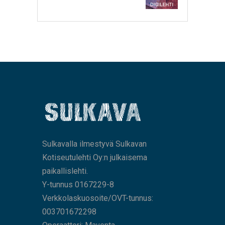
Sulkavalla ilmestyvä Sulkavan
Kotiseutulehti Oy:n julkaisema
paikallislehti.
Y-tunnus 0167229-8
Verkkolaskuosoite/OVT-tunnus:
003701672298