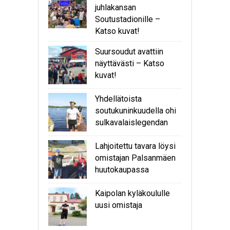
juhlakansan
Soutustadionille –
Katso kuvat!
Suursoudut avattiin
näyttävästi – Katso
kuvat!
Yhdellätoista
soutukuninkuudella ohi
sulkavalaislegendan
Lahjoitettu tavara löysi
omistajan Palsanmäen
huutokaupassa
Kaipolan kyläkoululle
uusi omistaja