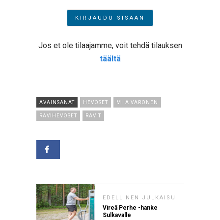
Jos et ole tilaajamme, voit tehdä tilauksen
täältä
AVAINSANAT
HEVOSET
MIIA VARONEN
RAVIHEVOSET
RAVIT
EDELLINEN JULKAISU
Vireä Perhe -hanke
Sulkavalle