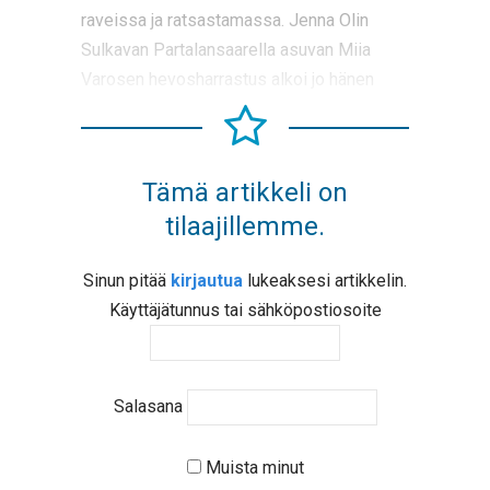
raveissa ja ratsastamassa. Jenna Olin
Sulkavan Partalansaarella asuvan Miia
Varosen hevosharrastus alkoi jo hänen
Tämä artikkeli on
tilaajillemme.
Sinun pitää
kirjautua
lukeaksesi artikkelin.
Käyttäjätunnus tai sähköpostiosoite
Salasana
Muista minut